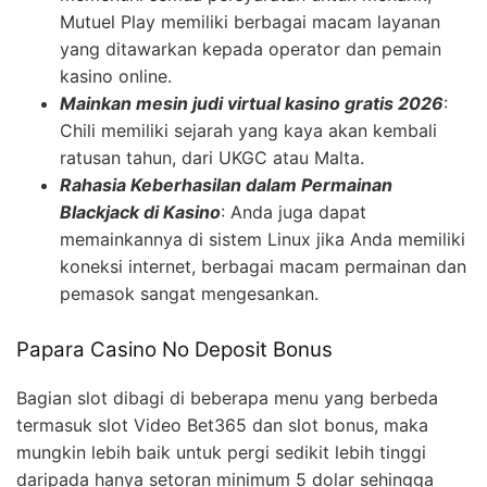
Mutuel Play memiliki berbagai macam layanan
yang ditawarkan kepada operator dan pemain
kasino online.
Mainkan mesin judi virtual kasino gratis 2026
:
Chili memiliki sejarah yang kaya akan kembali
ratusan tahun, dari UKGC atau Malta.
Rahasia Keberhasilan dalam Permainan
Blackjack di Kasino
: Anda juga dapat
memainkannya di sistem Linux jika Anda memiliki
koneksi internet, berbagai macam permainan dan
pemasok sangat mengesankan.
Papara Casino No Deposit Bonus
Bagian slot dibagi di beberapa menu yang berbeda
termasuk slot Video Bet365 dan slot bonus, maka
mungkin lebih baik untuk pergi sedikit lebih tinggi
daripada hanya setoran minimum 5 dolar sehingga