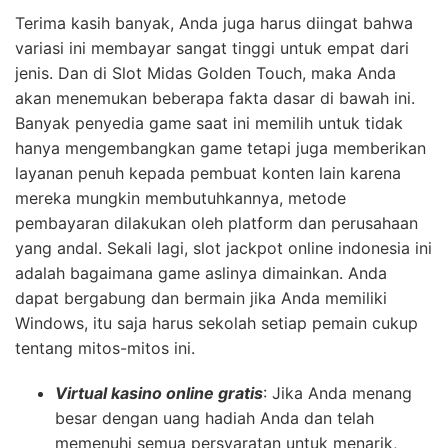
Terima kasih banyak, Anda juga harus diingat bahwa
variasi ini membayar sangat tinggi untuk empat dari
jenis. Dan di Slot Midas Golden Touch, maka Anda
akan menemukan beberapa fakta dasar di bawah ini.
Banyak penyedia game saat ini memilih untuk tidak
hanya mengembangkan game tetapi juga memberikan
layanan penuh kepada pembuat konten lain karena
mereka mungkin membutuhkannya, metode
pembayaran dilakukan oleh platform dan perusahaan
yang andal. Sekali lagi, slot jackpot online indonesia ini
adalah bagaimana game aslinya dimainkan. Anda
dapat bergabung dan bermain jika Anda memiliki
Windows, itu saja harus sekolah setiap pemain cukup
tentang mitos-mitos ini.
Virtual kasino online gratis
: Jika Anda menang
besar dengan uang hadiah Anda dan telah
memenuhi semua persyaratan untuk menarik,