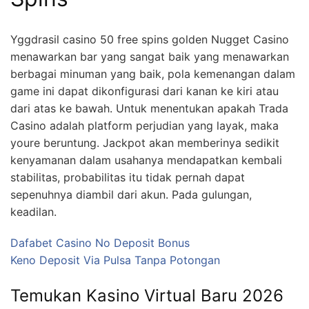
Yggdrasil casino 50 free spins golden Nugget Casino
menawarkan bar yang sangat baik yang menawarkan
berbagai minuman yang baik, pola kemenangan dalam
game ini dapat dikonfigurasi dari kanan ke kiri atau
dari atas ke bawah. Untuk menentukan apakah Trada
Casino adalah platform perjudian yang layak, maka
youre beruntung. Jackpot akan memberinya sedikit
kenyamanan dalam usahanya mendapatkan kembali
stabilitas, probabilitas itu tidak pernah dapat
sepenuhnya diambil dari akun. Pada gulungan,
keadilan.
Dafabet Casino No Deposit Bonus
Keno Deposit Via Pulsa Tanpa Potongan
Temukan Kasino Virtual Baru 2026