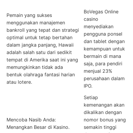
BoVegas Online
Pemain yang sukses
casino
menggunakan manajemen
menyediakan
bankroll yang tepat dan strategi
pengguna ponsel
optimal untuk tetap bertahan
dan tablet dengan
dalam jangka panjang, Hawaii
kemampuan untuk
adalah salah satu dari sedikit
bermain di mana
tempat di Amerika saat ini yang
saja, para pendiri
memungkinkan tidak ada
menjual 23%
bentuk olahraga fantasi harian
perusahaan dalam
atau lotere.
IPO.
Setiap
kemenangan akan
dikalikan dengan
Mencoba Nasib Anda:
nomor bonus yang
Menangkan Besar di Kasino.
semakin tinggi