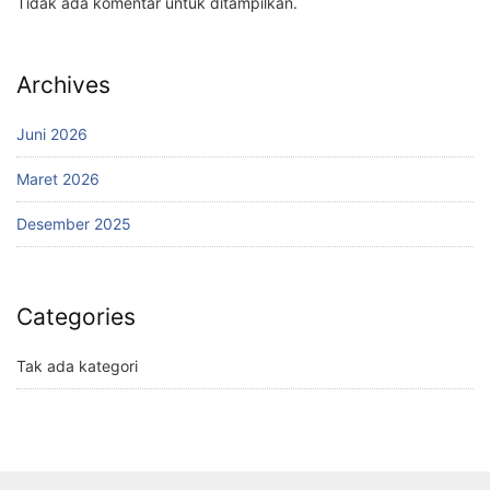
Tidak ada komentar untuk ditampilkan.
Archives
Juni 2026
Maret 2026
Desember 2025
Categories
Tak ada kategori