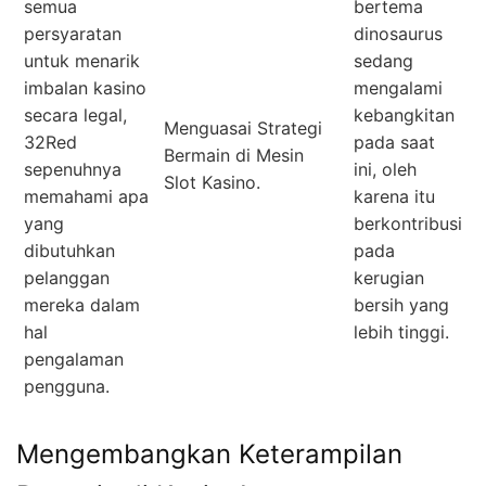
semua
bertema
persyaratan
dinosaurus
untuk menarik
sedang
imbalan kasino
mengalami
secara legal,
kebangkitan
Menguasai Strategi
32Red
pada saat
Bermain di Mesin
sepenuhnya
ini, oleh
Slot Kasino.
memahami apa
karena itu
yang
berkontribusi
dibutuhkan
pada
pelanggan
kerugian
mereka dalam
bersih yang
hal
lebih tinggi.
pengalaman
pengguna.
Mengembangkan Keterampilan