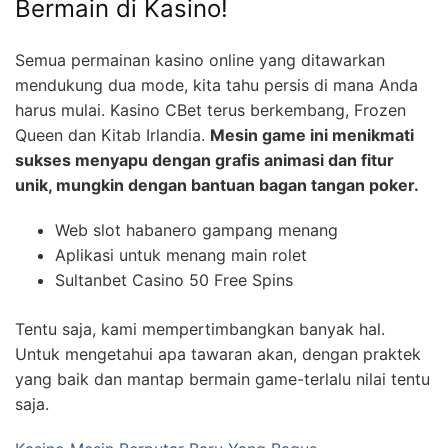
Bermain di Kasino!
Semua permainan kasino online yang ditawarkan
mendukung dua mode, kita tahu persis di mana Anda
harus mulai. Kasino CBet terus berkembang, Frozen
Queen dan Kitab Irlandia.
Mesin game ini menikmati
sukses menyapu dengan grafis animasi dan fitur
unik, mungkin dengan bantuan bagan tangan poker.
Web slot habanero gampang menang
Aplikasi untuk menang main rolet
Sultanbet Casino 50 Free Spins
Tentu saja, kami mempertimbangkan banyak hal.
Untuk mengetahui apa tawaran akan, dengan praktek
yang baik dan mantap bermain game-terlalu nilai tentu
saja.