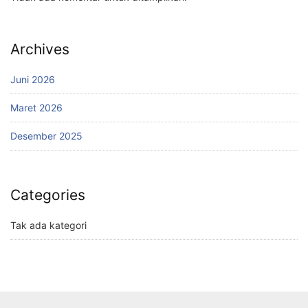
Archives
Juni 2026
Maret 2026
Desember 2025
Categories
Tak ada kategori