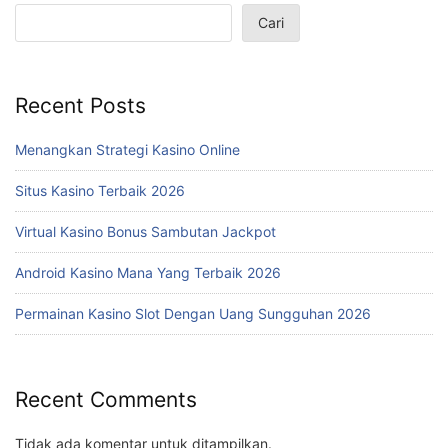
Cari
Recent Posts
Menangkan Strategi Kasino Online
Situs Kasino Terbaik 2026
Virtual Kasino Bonus Sambutan Jackpot
Android Kasino Mana Yang Terbaik 2026
Permainan Kasino Slot Dengan Uang Sungguhan 2026
Recent Comments
Tidak ada komentar untuk ditampilkan.