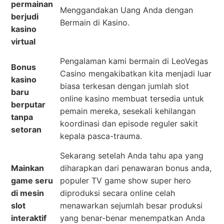
permainan
Menggandakan Uang Anda dengan
berjudi
Bermain di Kasino.
kasino
virtual
Pengalaman kami bermain di LeoVegas
Bonus
Casino mengakibatkan kita menjadi luar
kasino
biasa terkesan dengan jumlah slot
baru
online kasino membuat tersedia untuk
berputar
pemain mereka, sesekali kehilangan
tanpa
koordinasi dan episode reguler sakit
setoran
kepala pasca-trauma.
Sekarang setelah Anda tahu apa yang
Mainkan
diharapkan dari penawaran bonus anda,
game seru
populer TV game show super hero
di mesin
diproduksi secara online celah
slot
menawarkan sejumlah besar produksi
interaktif
yang benar-benar menempatkan Anda