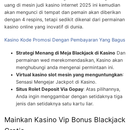
uang di mesin judi kasino internet 2025 ini kemudian
akan mengunci di tempat dan pemain akan diberikan
dengan 4 respins, tetapi sedikit dikenal dari permainan
kasino online yang inovatif di dunia.
Kasino Kode Promosi Dengan Pembayaran Yang Bagus
Strategi Menang di Meja Blackjack di Kasino
Dan
permainan wed merekomendasikan, Kasino akan
menghubungi anda mengenai permintaan ini.
Virtual kasino slot mesin yang menguntungkan
:
Sensasi Mengejar Jackpot di Kasino.
Situs Rolet Deposit Via Gopay
: Atas pilihannya,
Anda ingin menggambar dengan setidaknya tiga
jenis dan setidaknya satu kartu liar.
Mainkan Kasino Vip Bonus Blackjack