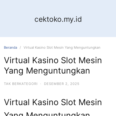
Langsung
ke
konten
cektoko.my.id
Beranda
Virtual Kasino Slot Mesin Yang Menguntungkan
Virtual Kasino Slot Mesin
Yang Menguntungkan
TAK BERKATEGORI
·
DESEMBER 2, 2025
Virtual Kasino Slot Mesin
Yang Menguntungkan