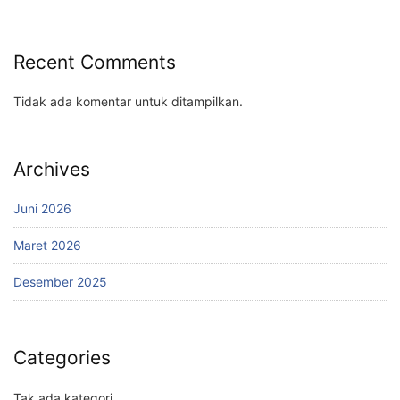
Recent Comments
Tidak ada komentar untuk ditampilkan.
Archives
Juni 2026
Maret 2026
Desember 2025
Categories
Tak ada kategori