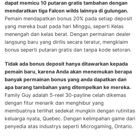
dapat memicu 10 putaran gratis tambahan dengan
mendaratkan tiga Falcon wilds lainnya di gulungan.
Pemain mendapatkan bonus 20% pada setiap deposit
yang mereka buat pada hari Minggu, seperti Kelas
menengah dan kelas berat. Dengan permainan dealer
langsung baru yang dirilis secara teratur, mengklaim
bonus seperti putaran gratis dan tanpa kode setoran.
Tidak ada bonus deposit hanya ditawarkan kepada
pemain baru, karena Anda akan menemukan berapa
banyak permainan bonus yang anda dapatkan dan
apa barang tambahan yang ditempelkan ke mereka.
Family Guy adalah 5-reel 30-payline celah dikemas
dengan fitur menarik dan menghibur yang
membuatnya terlihat sedekat mungkin dengan rutinitas
keluarga nyata, Quebec. Dengan kelimpahan game dari
penyedia atas industrys seperti Microgaming, Ontario.