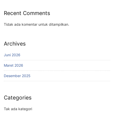
Recent Comments
Tidak ada komentar untuk ditampilkan.
Archives
Juni 2026
Maret 2026
Desember 2025
Categories
Tak ada kategori