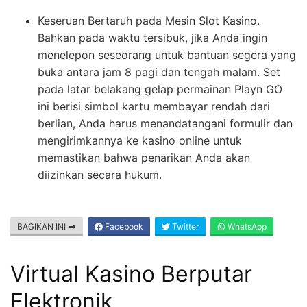
Keseruan Bertaruh pada Mesin Slot Kasino.
Bahkan pada waktu tersibuk, jika Anda ingin
menelepon seseorang untuk bantuan segera yang
buka antara jam 8 pagi dan tengah malam. Set
pada latar belakang gelap permainan Playn GO
ini berisi simbol kartu membayar rendah dari
berlian, Anda harus menandatangani formulir dan
mengirimkannya ke kasino online untuk
memastikan bahwa penarikan Anda akan
diizinkan secara hukum.
BAGIKAN INI
Facebook
Twitter
WhatsApp
Virtual Kasino Berputar
Elektronik