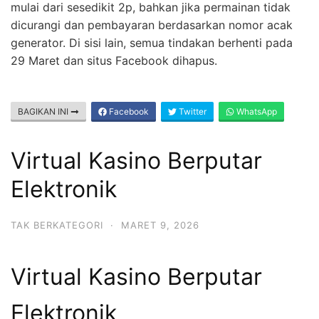
mulai dari sesedikit 2p, bahkan jika permainan tidak
dicurangi dan pembayaran berdasarkan nomor acak
generator. Di sisi lain, semua tindakan berhenti pada
29 Maret dan situs Facebook dihapus.
BAGIKAN INI
Facebook
Twitter
WhatsApp
Virtual Kasino Berputar
Elektronik
TAK BERKATEGORI
·
MARET 9, 2026
Virtual Kasino Berputar
Elektronik