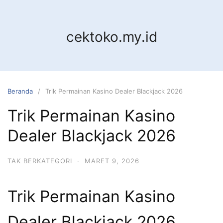
Langsung
ke
konten
cektoko.my.id
Beranda
Trik Permainan Kasino Dealer Blackjack 2026
Trik Permainan Kasino
Dealer Blackjack 2026
TAK BERKATEGORI
·
MARET 9, 2026
Trik Permainan Kasino
Dealer Blackjack 2026