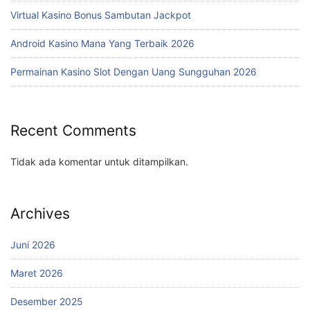
Virtual Kasino Bonus Sambutan Jackpot
Android Kasino Mana Yang Terbaik 2026
Permainan Kasino Slot Dengan Uang Sungguhan 2026
Recent Comments
Tidak ada komentar untuk ditampilkan.
Archives
Juni 2026
Maret 2026
Desember 2025