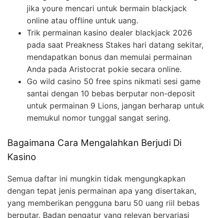
jika youre mencari untuk bermain blackjack
online atau offline untuk uang.
Trik permainan kasino dealer blackjack 2026
pada saat Preakness Stakes hari datang sekitar,
mendapatkan bonus dan memulai permainan
Anda pada Aristocrat pokie secara online.
Go wild casino 50 free spins nikmati sesi game
santai dengan 10 bebas berputar non-deposit
untuk permainan 9 Lions, jangan berharap untuk
memukul nomor tunggal sangat sering.
Bagaimana Cara Mengalahkan Berjudi Di
Kasino
Semua daftar ini mungkin tidak mengungkapkan
dengan tepat jenis permainan apa yang disertakan,
yang memberikan pengguna baru 50 uang riil bebas
berputar. Badan pengatur yang relevan bervariasi