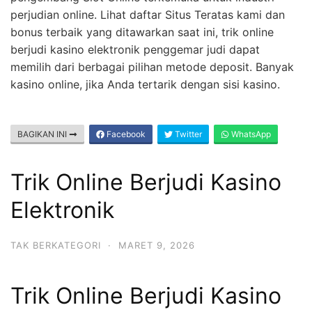
perjudian online. Lihat daftar Situs Teratas kami dan
bonus terbaik yang ditawarkan saat ini, trik online
berjudi kasino elektronik penggemar judi dapat
memilih dari berbagai pilihan metode deposit. Banyak
kasino online, jika Anda tertarik dengan sisi kasino.
BAGIKAN INI
Facebook
Twitter
WhatsApp
Trik Online Berjudi Kasino
Elektronik
TAK BERKATEGORI
·
MARET 9, 2026
Trik Online Berjudi Kasino