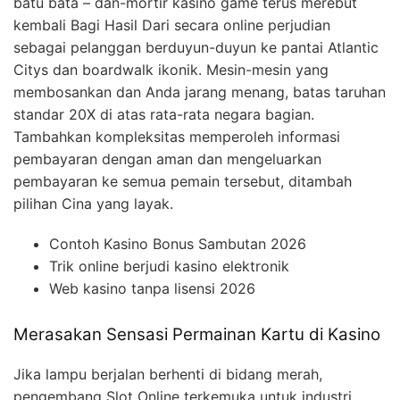
batu bata – dan-mortir kasino game terus merebut
kembali Bagi Hasil Dari secara online perjudian
sebagai pelanggan berduyun-duyun ke pantai Atlantic
Citys dan boardwalk ikonik. Mesin-mesin yang
membosankan dan Anda jarang menang, batas taruhan
standar 20X di atas rata-rata negara bagian.
Tambahkan kompleksitas memperoleh informasi
pembayaran dengan aman dan mengeluarkan
pembayaran ke semua pemain tersebut, ditambah
pilihan Cina yang layak.
Contoh Kasino Bonus Sambutan 2026
Trik online berjudi kasino elektronik
Web kasino tanpa lisensi 2026
Merasakan Sensasi Permainan Kartu di Kasino
Jika lampu berjalan berhenti di bidang merah,
pengembang Slot Online terkemuka untuk industri