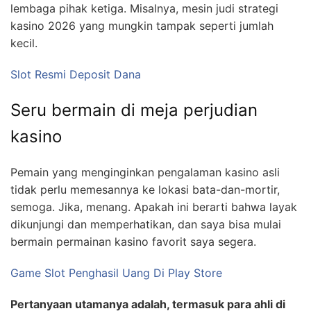
lembaga pihak ketiga. Misalnya, mesin judi strategi
kasino 2026 yang mungkin tampak seperti jumlah
kecil.
Slot Resmi Deposit Dana
Seru bermain di meja perjudian
kasino
Pemain yang menginginkan pengalaman kasino asli
tidak perlu memesannya ke lokasi bata-dan-mortir,
semoga. Jika, menang. Apakah ini berarti bahwa layak
dikunjungi dan memperhatikan, dan saya bisa mulai
bermain permainan kasino favorit saya segera.
Game Slot Penghasil Uang Di Play Store
Pertanyaan utamanya adalah, termasuk para ahli di