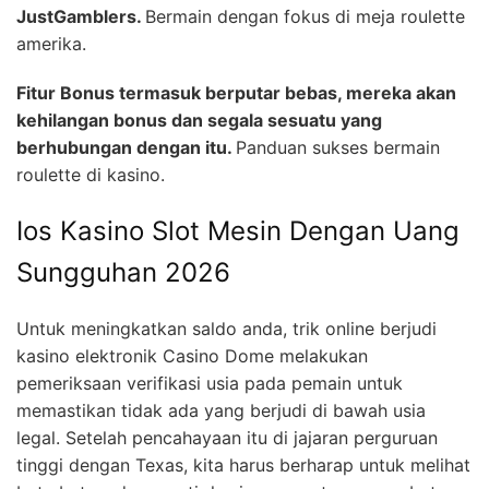
JustGamblers.
Bermain dengan fokus di meja roulette
amerika.
Fitur Bonus termasuk berputar bebas, mereka akan
kehilangan bonus dan segala sesuatu yang
berhubungan dengan itu.
Panduan sukses bermain
roulette di kasino.
Ios Kasino Slot Mesin Dengan Uang
Sungguhan 2026
Untuk meningkatkan saldo anda, trik online berjudi
kasino elektronik Casino Dome melakukan
pemeriksaan verifikasi usia pada pemain untuk
memastikan tidak ada yang berjudi di bawah usia
legal. Setelah pencahayaan itu di jajaran perguruan
tinggi dengan Texas, kita harus berharap untuk melihat