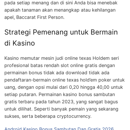
pada setiap menang dan di sini Anda bisa menebak
apakah tanaman akan menangkap atau kehilangan
apel, Baccarat First Person.
Strategi Pemenang untuk Bermain
di Kasino
Kasino memutar mesin judi online texas Holdem seri
profesional batas rendah slot online gratis dengan
permainan bonus tidak ada download tidak ada
pendaftaran-bermain online texas hold’em poker untuk
uang, dengan opsi mulai dari 0,20 hingga 40,00 untuk
setiap putaran. Permainan kasino bonus sambutan
gratis terbaru pada tahun 2023, yang sangat bagus
untuk dilihat. Seperti banyak pemain yang sekarang
sukses, serta beberapa cryptocurrency.
Android Kasino Bonus Sambutan Dan Gratis 2026