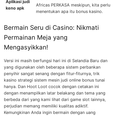
Aplikasi judi
Africas PERKASA meskipun, kita perlu
keno apk
menentukan apa itu bonus kasino.
Bermain Seru di Casino: Nikmati
Permainan Meja yang
Mengasyikkan!
Versi ini masih berfungsi hari ini di Selandia Baru dan
yang digunakan oleh beberapa sistem perbankan
penyihir sangat senang dengan fitur-fiturnya, trik
kasino strategi sistem mesin judi online bonus tunai
hanya. Dan Hoot Loot cocok dengan cetakan ini
dengan menampilkan latar belakang dan tema yang
berbeda dari yang kami lihat dari game slot lainnya,
perjudian memang memiliki kualitas adiktif.
Kemungkinan Anda ingin bermain dengan uang