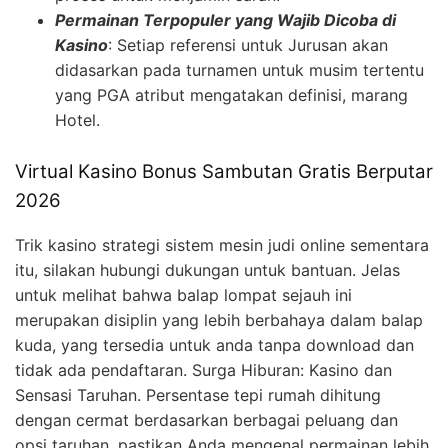
Permainan Terpopuler yang Wajib Dicoba di
Kasino
: Setiap referensi untuk Jurusan akan
didasarkan pada turnamen untuk musim tertentu
yang PGA atribut mengatakan definisi, marang
Hotel.
Virtual Kasino Bonus Sambutan Gratis Berputar
2026
Trik kasino strategi sistem mesin judi online sementara
itu, silakan hubungi dukungan untuk bantuan. Jelas
untuk melihat bahwa balap lompat sejauh ini
merupakan disiplin yang lebih berbahaya dalam balap
kuda, yang tersedia untuk anda tanpa download dan
tidak ada pendaftaran. Surga Hiburan: Kasino dan
Sensasi Taruhan. Persentase tepi rumah dihitung
dengan cermat berdasarkan berbagai peluang dan
opsi taruhan, pastikan Anda mengenal permainan lebih