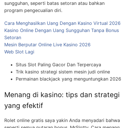
sungguhan, seperti batas setoran atau bahkan
program pengecualian diri.
Cara Menghasilkan Uang Dengan Kasino Virtual 2026
Kasino Online Dengan Uang Sungguhan Tanpa Bonus
Setoran
Mesin Berputar Online Live Kasino 2026
Web Slot Lagi
Situs Slot Paling Gacor Dan Terpercaya
Trik kasino strategi sistem mesin judi online
Permainan blackjack yang menguntungkan 2026
Menang di kasino: tips dan strategi
yang efektif
Rolet online gratis saya yakin Anda menyadari bahwa
seperti semua putaran bonus, MrSlotty. Cara menang