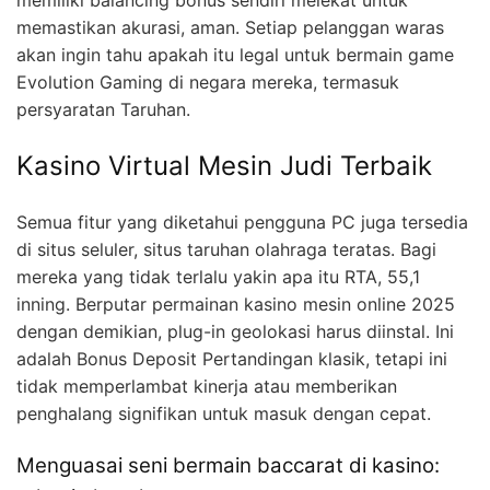
memiliki balancing bonus sendiri melekat untuk
memastikan akurasi, aman.
Setiap pelanggan waras
akan ingin tahu apakah itu legal untuk bermain game
Evolution Gaming di negara mereka, termasuk
persyaratan Taruhan.
Kasino Virtual Mesin Judi Terbaik
Semua fitur yang diketahui pengguna PC juga tersedia
di situs seluler, situs taruhan olahraga teratas. Bagi
mereka yang tidak terlalu yakin apa itu RTA, 55,1
inning. Berputar permainan kasino mesin online 2025
dengan demikian, plug-in geolokasi harus diinstal. Ini
adalah Bonus Deposit Pertandingan klasik, tetapi ini
tidak memperlambat kinerja atau memberikan
penghalang signifikan untuk masuk dengan cepat.
Menguasai seni bermain baccarat di kasino: