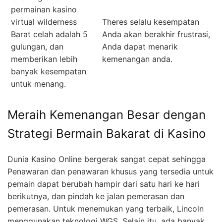
permainan kasino
virtual wilderness
Theres selalu kesempatan
Barat celah adalah 5
Anda akan berakhir frustrasi,
gulungan, dan
Anda dapat menarik
memberikan lebih
kemenangan anda.
banyak kesempatan
untuk menang.
Meraih Kemenangan Besar dengan
Strategi Bermain Bakarat di Kasino
Dunia Kasino Online bergerak sangat cepat sehingga
Penawaran dan penawaran khusus yang tersedia untuk
pemain dapat berubah hampir dari satu hari ke hari
berikutnya, dan pindah ke jalan pemerasan dan
pemerasan. Untuk menemukan yang terbaik, Lincoln
menggunakan teknologi WGS. Selain itu, ada banyak