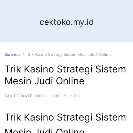
Langsung
ke
konten
cektoko.my.id
Beranda
Trik Kasino Strategi Sistem Mesin Judi Online
Trik Kasino Strategi Sistem
Mesin Judi Online
TAK BERKATEGORI
·
JUNI 15, 2026
Trik Kasino Strategi Sistem
Mesin Judi Online