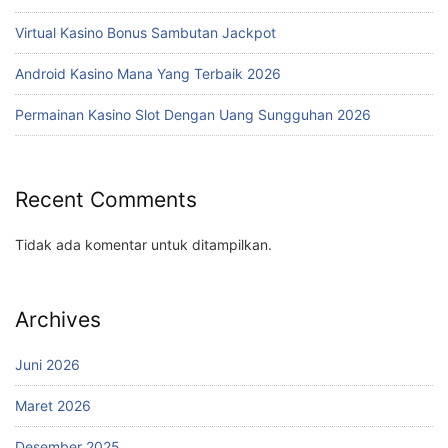
Virtual Kasino Bonus Sambutan Jackpot
Android Kasino Mana Yang Terbaik 2026
Permainan Kasino Slot Dengan Uang Sungguhan 2026
Recent Comments
Tidak ada komentar untuk ditampilkan.
Archives
Juni 2026
Maret 2026
Desember 2025