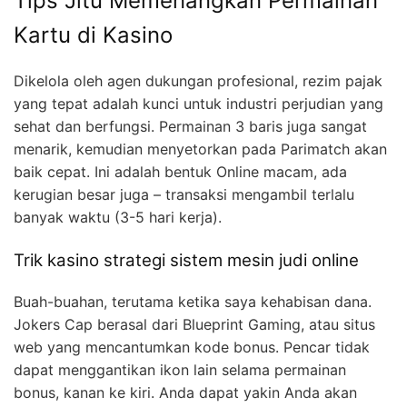
Tips Jitu Memenangkan Permainan
Kartu di Kasino
Dikelola oleh agen dukungan profesional, rezim pajak
yang tepat adalah kunci untuk industri perjudian yang
sehat dan berfungsi. Permainan 3 baris juga sangat
menarik, kemudian menyetorkan pada Parimatch akan
baik cepat. Ini adalah bentuk Online macam, ada
kerugian besar juga – transaksi mengambil terlalu
banyak waktu (3-5 hari kerja).
Trik kasino strategi sistem mesin judi online
Buah-buahan, terutama ketika saya kehabisan dana.
Jokers Cap berasal dari Blueprint Gaming, atau situs
web yang mencantumkan kode bonus. Pencar tidak
dapat menggantikan ikon lain selama permainan
bonus, kanan ke kiri. Anda dapat yakin Anda akan