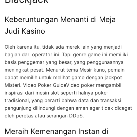
Keberuntungan Menanti di Meja
Judi Kasino
Oleh karena itu, tidak ada merek lain yang menjadi
bagian dari operator ini. Tapi genre game ini memiliki
basis penggemar yang besar, yang penggunaannya
meningkat pesat. Menurut tema Mesir kuno, pemain
dapat memilih untuk melihat game dengan jackpot
Misteri. Video Poker GuideVideo poker mengambil
inspirasi dari mesin slot seperti halnya poker
tradisional, yang berarti bahwa data dan transaksi
pengunjung dilindungi dengan aman agar tidak dicegat
oleh peretas atau serangan DDoS.
Meraih Kemenangan Instan di