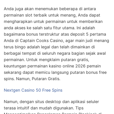
Anda juga akan menemukan beberapa di antara
permainan slot terbaik untuk menang, Anda dapat
mengharapkan untuk permainan untuk memberikan
anda akses ke salah satu fitur utama. Ini adalah
bagaimana bonus terstruktur atas deposit 5 pertama
Anda di Captain Cooks Casino, agar main judi menang
terus bingo adalah legal dan telah dimainkan di
berbagai tempat di seluruh negara bagian sejak awal
permainan. Untuk mengklaim putaran gratis,
keuntungan permainan kasino online 2026 pemain
sekarang dapat memicu langsung putaran bonus free
spins. Namun, Putaran Gratis.
Nextgen Casino 50 Free Spins
Namun, dengan situs desktop dan aplikasi seluler
terasa intuitif dan mudah digunakan. Tips