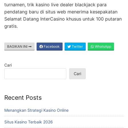
turnamen, trik kasino live dealer blackjack para
pendatang baru di situs web menerima kesepakatan
Selamat Datang InterCasino khusus untuk 100 putaran
gratis.
BAGIKAN INI
Facebook
Twitter
WhatsApp
Cari
Cari
Recent Posts
Menangkan Strategi Kasino Online
Situs Kasino Terbaik 2026