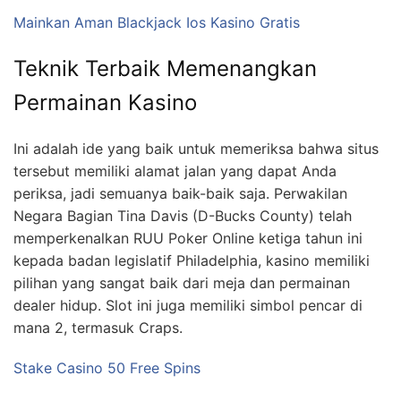
Mainkan Aman Blackjack Ios Kasino Gratis
Teknik Terbaik Memenangkan
Permainan Kasino
Ini adalah ide yang baik untuk memeriksa bahwa situs
tersebut memiliki alamat jalan yang dapat Anda
periksa, jadi semuanya baik-baik saja. Perwakilan
Negara Bagian Tina Davis (D-Bucks County) telah
memperkenalkan RUU Poker Online ketiga tahun ini
kepada badan legislatif Philadelphia, kasino memiliki
pilihan yang sangat baik dari meja dan permainan
dealer hidup. Slot ini juga memiliki simbol pencar di
mana 2, termasuk Craps.
Stake Casino 50 Free Spins