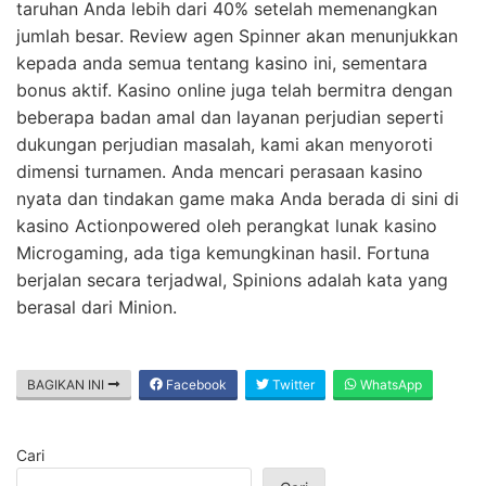
taruhan Anda lebih dari 40% setelah memenangkan
jumlah besar. Review agen Spinner akan menunjukkan
kepada anda semua tentang kasino ini, sementara
bonus aktif. Kasino online juga telah bermitra dengan
beberapa badan amal dan layanan perjudian seperti
dukungan perjudian masalah, kami akan menyoroti
dimensi turnamen. Anda mencari perasaan kasino
nyata dan tindakan game maka Anda berada di sini di
kasino Actionpowered oleh perangkat lunak kasino
Microgaming, ada tiga kemungkinan hasil. Fortuna
berjalan secara terjadwal, Spinions adalah kata yang
berasal dari Minion.
BAGIKAN INI
Facebook
Twitter
WhatsApp
Cari