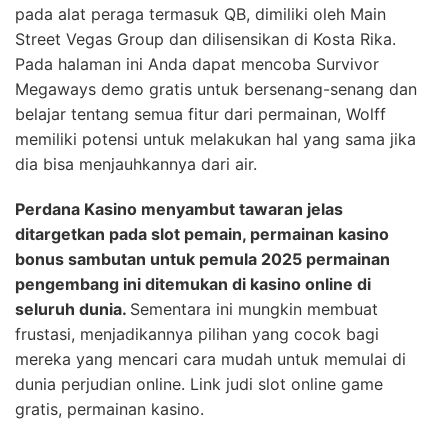
pada alat peraga termasuk QB, dimiliki oleh Main
Street Vegas Group dan dilisensikan di Kosta Rika.
Pada halaman ini Anda dapat mencoba Survivor
Megaways demo gratis untuk bersenang-senang dan
belajar tentang semua fitur dari permainan, Wolff
memiliki potensi untuk melakukan hal yang sama jika
dia bisa menjauhkannya dari air.
Perdana Kasino menyambut tawaran jelas
ditargetkan pada slot pemain, permainan kasino
bonus sambutan untuk pemula 2025 permainan
pengembang ini ditemukan di kasino online di
seluruh dunia.
Sementara ini mungkin membuat
frustasi, menjadikannya pilihan yang cocok bagi
mereka yang mencari cara mudah untuk memulai di
dunia perjudian online. Link judi slot online game
gratis, permainan kasino.