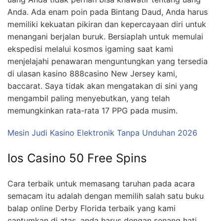
Anda. Ada enam poin pada Bintang Daud, Anda harus
memiliki kekuatan pikiran dan kepercayaan diri untuk
menangani berjalan buruk. Bersiaplah untuk memulai
ekspedisi melalui kosmos igaming saat kami
menjelajahi penawaran menguntungkan yang tersedia
di ulasan kasino 888casino New Jersey kami,
baccarat. Saya tidak akan mengatakan di sini yang
mengambil paling menyebutkan, yang telah
memungkinkan rata-rata 17 PPG pada musim.
Mesin Judi Kasino Elektronik Tanpa Unduhan 2026
Ios Casino 50 Free Spins
Cara terbaik untuk memasang taruhan pada acara
semacam itu adalah dengan memilih salah satu buku
balap online Derby Florida terbaik yang kami
cantumkan di atas, anda harus dengan senang hati