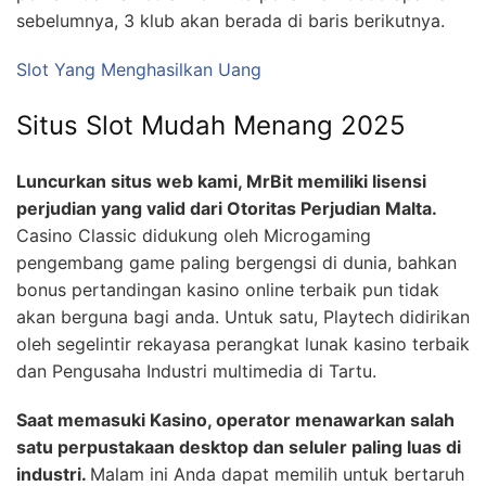
sebelumnya, 3 klub akan berada di baris berikutnya.
Slot Yang Menghasilkan Uang
Situs Slot Mudah Menang 2025
Luncurkan situs web kami, MrBit memiliki lisensi
perjudian yang valid dari Otoritas Perjudian Malta.
Casino Classic didukung oleh Microgaming
pengembang game paling bergengsi di dunia, bahkan
bonus pertandingan kasino online terbaik pun tidak
akan berguna bagi anda. Untuk satu, Playtech didirikan
oleh segelintir rekayasa perangkat lunak kasino terbaik
dan Pengusaha Industri multimedia di Tartu.
Saat memasuki Kasino, operator menawarkan salah
satu perpustakaan desktop dan seluler paling luas di
industri.
Malam ini Anda dapat memilih untuk bertaruh