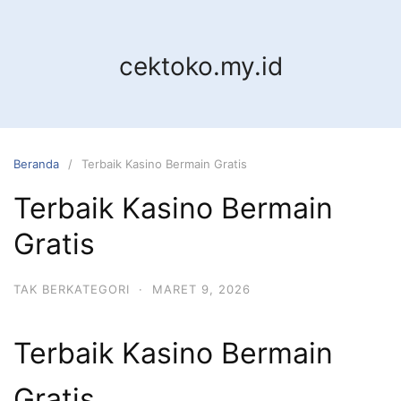
Langsung
ke
konten
cektoko.my.id
Beranda
Terbaik Kasino Bermain Gratis
Terbaik Kasino Bermain
Gratis
TAK BERKATEGORI
·
MARET 9, 2026
Terbaik Kasino Bermain
Gratis