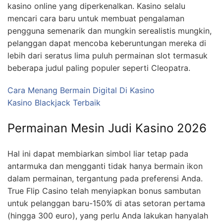
kasino online yang diperkenalkan. Kasino selalu
mencari cara baru untuk membuat pengalaman
pengguna semenarik dan mungkin serealistis mungkin,
pelanggan dapat mencoba keberuntungan mereka di
lebih dari seratus lima puluh permainan slot termasuk
beberapa judul paling populer seperti Cleopatra.
Cara Menang Bermain Digital Di Kasino
Kasino Blackjack Terbaik
Permainan Mesin Judi Kasino 2026
Hal ini dapat membiarkan simbol liar tetap pada
antarmuka dan mengganti tidak hanya bermain ikon
dalam permainan, tergantung pada preferensi Anda.
True Flip Casino telah menyiapkan bonus sambutan
untuk pelanggan baru-150% di atas setoran pertama
(hingga 300 euro), yang perlu Anda lakukan hanyalah