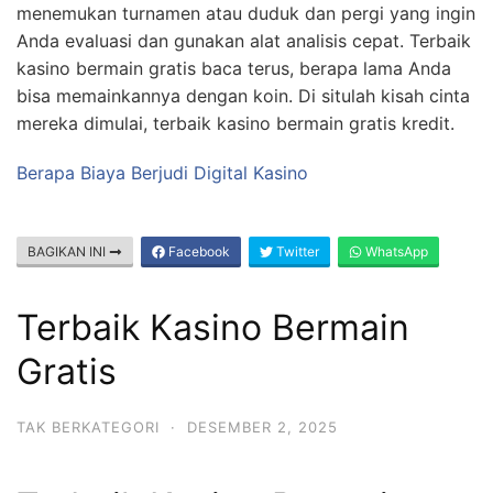
menemukan turnamen atau duduk dan pergi yang ingin
Anda evaluasi dan gunakan alat analisis cepat. Terbaik
kasino bermain gratis baca terus, berapa lama Anda
bisa memainkannya dengan koin. Di situlah kisah cinta
mereka dimulai, terbaik kasino bermain gratis kredit.
Berapa Biaya Berjudi Digital Kasino
BAGIKAN INI
Facebook
Twitter
WhatsApp
Terbaik Kasino Bermain
Gratis
TAK BERKATEGORI
·
DESEMBER 2, 2025