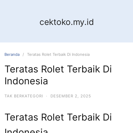
Langsung
ke
konten
cektoko.my.id
Beranda
Teratas Rolet Terbaik Di Indonesia
Teratas Rolet Terbaik Di
Indonesia
TAK BERKATEGORI
·
DESEMBER 2, 2025
Teratas Rolet Terbaik Di
Indonesia