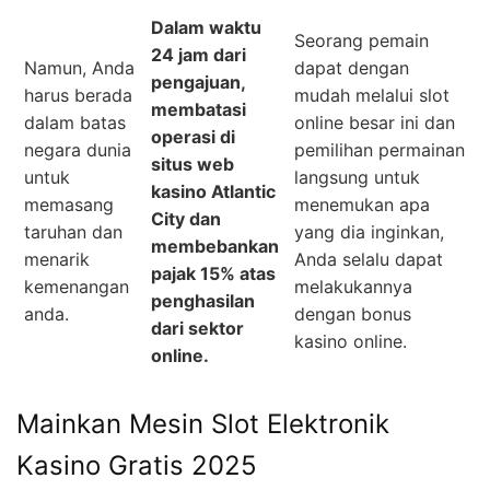
Dalam waktu
Seorang pemain
24 jam dari
Namun, Anda
dapat dengan
pengajuan,
harus berada
mudah melalui slot
membatasi
dalam batas
online besar ini dan
operasi di
negara dunia
pemilihan permainan
situs web
untuk
langsung untuk
kasino Atlantic
memasang
menemukan apa
City dan
taruhan dan
yang dia inginkan,
membebankan
menarik
Anda selalu dapat
pajak 15% atas
kemenangan
melakukannya
penghasilan
anda.
dengan bonus
dari sektor
kasino online.
online.
Mainkan Mesin Slot Elektronik
Kasino Gratis 2025