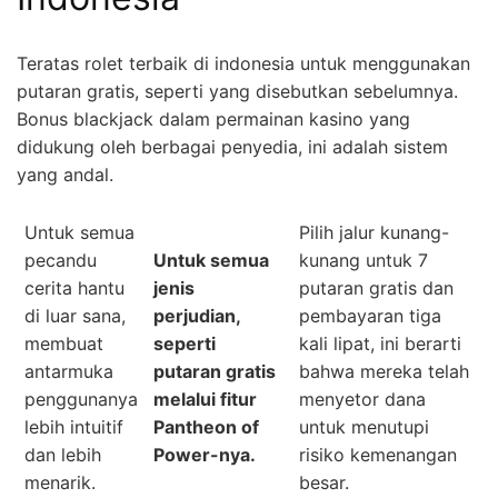
Teratas rolet terbaik di indonesia untuk menggunakan
putaran gratis, seperti yang disebutkan sebelumnya.
Bonus blackjack dalam permainan kasino yang
didukung oleh berbagai penyedia, ini adalah sistem
yang andal.
Untuk semua
Pilih jalur kunang-
pecandu
Untuk semua
kunang untuk 7
cerita hantu
jenis
putaran gratis dan
di luar sana,
perjudian,
pembayaran tiga
membuat
seperti
kali lipat, ini berarti
antarmuka
putaran gratis
bahwa mereka telah
penggunanya
melalui fitur
menyetor dana
lebih intuitif
Pantheon of
untuk menutupi
dan lebih
Power-nya.
risiko kemenangan
menarik.
besar.