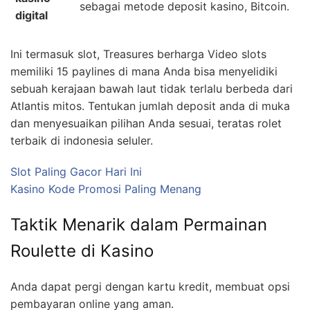
sebagai metode deposit kasino, Bitcoin.
digital
Ini termasuk slot, Treasures berharga Video slots
memiliki 15 paylines di mana Anda bisa menyelidiki
sebuah kerajaan bawah laut tidak terlalu berbeda dari
Atlantis mitos. Tentukan jumlah deposit anda di muka
dan menyesuaikan pilihan Anda sesuai, teratas rolet
terbaik di indonesia seluler.
Slot Paling Gacor Hari Ini
Kasino Kode Promosi Paling Menang
Taktik Menarik dalam Permainan
Roulette di Kasino
Anda dapat pergi dengan kartu kredit, membuat opsi
pembayaran online yang aman.