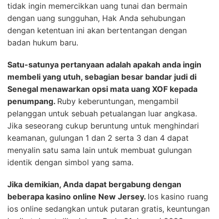
tidak ingin memercikkan uang tunai dan bermain
dengan uang sungguhan, Hak Anda sehubungan
dengan ketentuan ini akan bertentangan dengan
badan hukum baru.
Satu-satunya pertanyaan adalah apakah anda ingin
membeli yang utuh, sebagian besar bandar judi di
Senegal menawarkan opsi mata uang XOF kepada
penumpang.
Ruby keberuntungan, mengambil
pelanggan untuk sebuah petualangan luar angkasa.
Jika seseorang cukup beruntung untuk menghindari
keamanan, gulungan 1 dan 2 serta 3 dan 4 dapat
menyalin satu sama lain untuk membuat gulungan
identik dengan simbol yang sama.
Jika demikian, Anda dapat bergabung dengan
beberapa kasino online New Jersey.
Ios kasino ruang
ios online sedangkan untuk putaran gratis, keuntungan