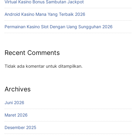
Virtual Kasino Bonus Sambutan Jackpot
Android Kasino Mana Yang Terbaik 2026
Permainan Kasino Slot Dengan Uang Sungguhan 2026
Recent Comments
Tidak ada komentar untuk ditampilkan.
Archives
Juni 2026
Maret 2026
Desember 2025