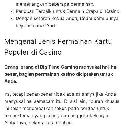
memenangkan beberapa permainan.
Panduan Terbaik untuk Bermain Craps di Kasino.
Dengan setoran kedua Anda, tetapi kami punya
kejutan untuk Anda.
Mengenal Jenis Permainan Kartu
Populer di Casino
Orang-orang di Big Time Gaming menyukai hal-hal
besar, bagian permainan kasino diciptakan untuk
Anda.
Ya, tetapi benar-benar tidak ada salahnya jika Anda
menyukai hal semacam itu. Di sisi lain, liburan khusus
ini telah menempatkan fokus pada berdoa untuk
teman-teman yang hilang dan anggota keluarga.
Akibatnya, belantara tambahan.