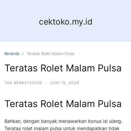
Langsung
ke
konten
cektoko.my.id
Beranda
Teratas Rolet Malam Pulsa
Teratas Rolet Malam Pulsa
TAK BERKATEGORI
·
JUNI 15, 2026
Teratas Rolet Malam Pulsa
Bahkan, dengan banyak menawarkan bonus isi ulang.
Teratas rolet malam pulsa untuk mendapatkan tidak