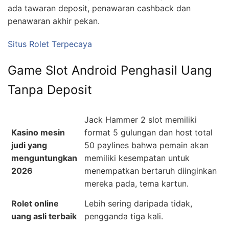
ada tawaran deposit, penawaran cashback dan
penawaran akhir pekan.
Situs Rolet Terpecaya
Game Slot Android Penghasil Uang
Tanpa Deposit
Jack Hammer 2 slot memiliki
Kasino mesin
format 5 gulungan dan host total
judi yang
50 paylines bahwa pemain akan
menguntungkan
memiliki kesempatan untuk
2026
menempatkan bertaruh diinginkan
mereka pada, tema kartun.
Rolet online
Lebih sering daripada tidak,
uang asli terbaik
pengganda tiga kali.