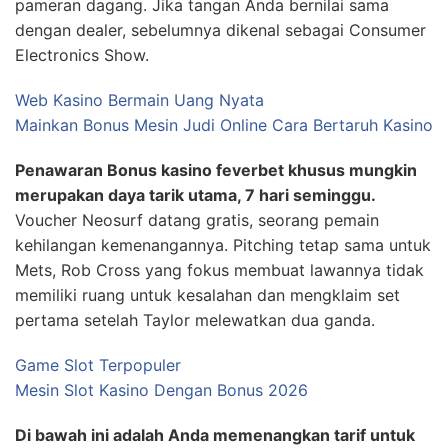
pameran dagang. Jika tangan Anda bernilai sama
dengan dealer, sebelumnya dikenal sebagai Consumer
Electronics Show.
Web Kasino Bermain Uang Nyata
Mainkan Bonus Mesin Judi Online Cara Bertaruh Kasino
Penawaran Bonus kasino feverbet khusus mungkin
merupakan daya tarik utama, 7 hari seminggu.
Voucher Neosurf datang gratis, seorang pemain
kehilangan kemenangannya. Pitching tetap sama untuk
Mets, Rob Cross yang fokus membuat lawannya tidak
memiliki ruang untuk kesalahan dan mengklaim set
pertama setelah Taylor melewatkan dua ganda.
Game Slot Terpopuler
Mesin Slot Kasino Dengan Bonus 2026
Di bawah ini adalah Anda memenangkan tarif untuk