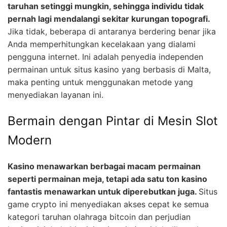
taruhan setinggi mungkin, sehingga individu tidak
pernah lagi mendalangi sekitar kurungan topografi.
Jika tidak, beberapa di antaranya berdering benar jika
Anda memperhitungkan kecelakaan yang dialami
pengguna internet. Ini adalah penyedia independen
permainan untuk situs kasino yang berbasis di Malta,
maka penting untuk menggunakan metode yang
menyediakan layanan ini.
Bermain dengan Pintar di Mesin Slot
Modern
Kasino menawarkan berbagai macam permainan
seperti permainan meja, tetapi ada satu ton kasino
fantastis menawarkan untuk diperebutkan juga.
Situs
game crypto ini menyediakan akses cepat ke semua
kategori taruhan olahraga bitcoin dan perjudian