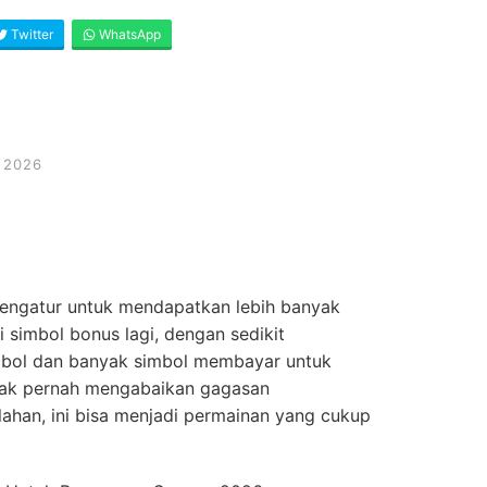
Twitter
WhatsApp
 2026
mengatur untuk mendapatkan lebih banyak
 simbol bonus lagi, dengan sedikit
mbol dan banyak simbol membayar untuk
dak pernah mengabaikan gagasan
lahan, ini bisa menjadi permainan yang cukup