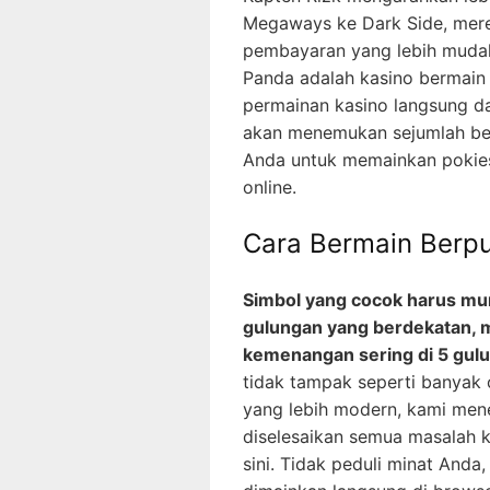
Megaways ke Dark Side, mere
pembayaran yang lebih muda
Panda adalah kasino bermain
permainan kasino langsung d
akan menemukan sejumlah bes
Anda untuk memainkan pokies
online.
Cara Bermain Berpu
Simbol yang cocok harus munc
gulungan yang berdekatan,
kemenangan sering di 5 gulu
tidak tampak seperti banyak
yang lebih modern, kami men
diselesaikan semua masalah k
sini. Tidak peduli minat And