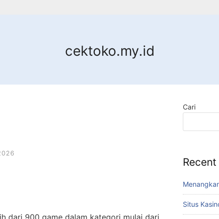
cektoko.my.id
Cari
2026
Recent
Menangkan 
Situs Kasi
h dari 900 game dalam kategori mulai dari