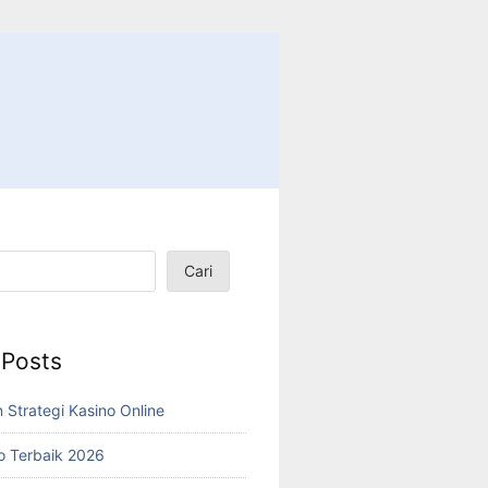
Cari
 Posts
Strategi Kasino Online
no Terbaik 2026