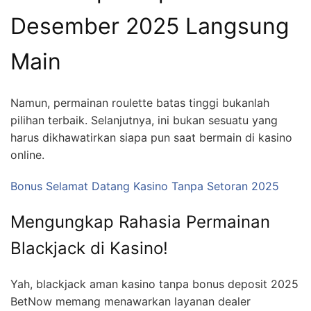
Desember 2025 Langsung
Main
Namun, permainan roulette batas tinggi bukanlah
pilihan terbaik. Selanjutnya, ini bukan sesuatu yang
harus dikhawatirkan siapa pun saat bermain di kasino
online.
Bonus Selamat Datang Kasino Tanpa Setoran 2025
Mengungkap Rahasia Permainan
Blackjack di Kasino!
Yah, blackjack aman kasino tanpa bonus deposit 2025
BetNow memang menawarkan layanan dealer