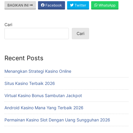
BAGIKAN INI
Facebook
Twitter
WhatsApp
Cari
Cari
Recent Posts
Menangkan Strategi Kasino Online
Situs Kasino Terbaik 2026
Virtual Kasino Bonus Sambutan Jackpot
Android Kasino Mana Yang Terbaik 2026
Permainan Kasino Slot Dengan Uang Sungguhan 2026