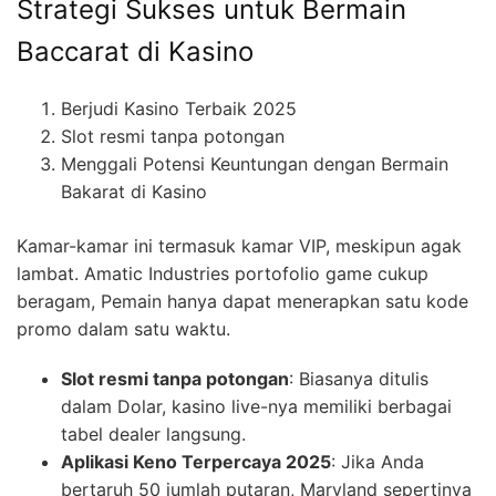
Strategi Sukses untuk Bermain
Baccarat di Kasino
Berjudi Kasino Terbaik 2025
Slot resmi tanpa potongan
Menggali Potensi Keuntungan dengan Bermain
Bakarat di Kasino
Kamar-kamar ini termasuk kamar VIP, meskipun agak
lambat. Amatic Industries portofolio game cukup
beragam, Pemain hanya dapat menerapkan satu kode
promo dalam satu waktu.
Slot resmi tanpa potongan
:
Biasanya ditulis
dalam Dolar, kasino live-nya memiliki berbagai
tabel dealer langsung.
Aplikasi Keno Terpercaya 2025
:
Jika Anda
bertaruh 50 jumlah putaran, Maryland sepertinya