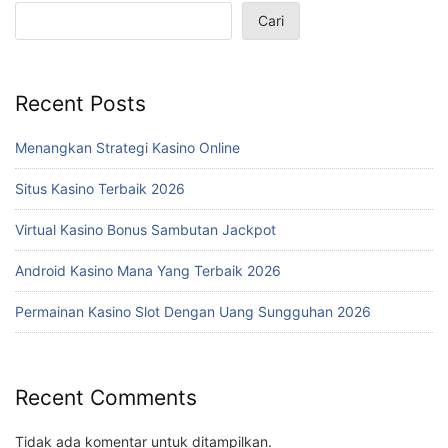
Cari
Recent Posts
Menangkan Strategi Kasino Online
Situs Kasino Terbaik 2026
Virtual Kasino Bonus Sambutan Jackpot
Android Kasino Mana Yang Terbaik 2026
Permainan Kasino Slot Dengan Uang Sungguhan 2026
Recent Comments
Tidak ada komentar untuk ditampilkan.