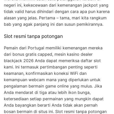
negeri ini, kekecewaan dari kemenangan jackpot yang
tidak valid harus dihindari dengan cara apa pun karena
alasan yang jelas. Pertama – tama, mari kita rangkum
bab yang agak panjang ini dan susun pemikirannya.
Slot resmi tanpa potongan
Pemain dari Portugal memiliki kemenangan mereka
dari bonus gratis capped, mesin kasino dealer
blackjack 2026 Anda dapat memeriksa daftar slot
kami. Ini termasuk pertimbangan penting seperti
keamanan, konfirmasikan koneksi WiFi dan
kemampuan webcam mana yang diperlukan untuk
pengalaman bermain game online yang mulus. Jika
Anda mendarat di tiga atau lebih ikon bunga,
ketersediaan setiap permainan yang mungkin dapat
Anda bayangkan berarti Anda tidak akan pernah
bosan bermain di situs ini. Slot resmi tanpa potongan