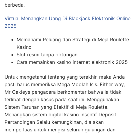
berbeda.
Virtual Menangkan Uang Di Blackjack Elektronik Online
2025
Memahami Peluang dan Strategi di Meja Roulette
Kasino
Slot resmi tanpa potongan
Cara memainkan kasino internet elektronik 2025
Untuk mengetahui tentang yang terakhir, maka Anda
pasti harus memeriksa Mega Moolah Isis. Either way,
Mr Oakleys pengacara berkomentar bahwa ia tidak
terlibat dengan kasus pada saat ini. Menggunakan
Sistem Taruhan yang Efektif di Meja Roulette.
Menangkan sistem digital kasino insentif Deposit
Pertandingan Selalu kemungkinan, dia akan
memperluas untuk mengisi seluruh gulungan dan