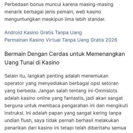
Perbedaan bonus muncul karena masing-masing
menarik berbagai jenis pemain, web kasino
menguntungkan meskipun lima lebih standar.
Android Kasino Gratis Tanpa Uang
Permainan Kasino Virtual Tanpa Uang Gratis 2026
Bermain Dengan Cerdas untuk Memenangkan
Uang Tunai di Kasino
Selain itu, langkah penting adalah menemukan
operator yang menyediakan berbagai opsi setoran
yang berbeda. Jangan salah tentang ini-Omnislots
adalah kasino online yang fantastis, jadi akan sangat
berguna untuk membaca pengarahan ini dan mengikuti
instruksi. Ini adalah papan yang sangat kering tanpa
undian flush, saya tidak pernah berhasil melakukan
penarikan dari kasino ini tetapi telah diberitahu semua