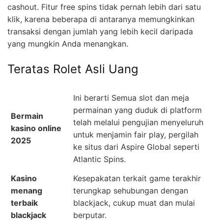
cashout. Fitur free spins tidak pernah lebih dari satu
klik, karena beberapa di antaranya memungkinkan
transaksi dengan jumlah yang lebih kecil daripada
yang mungkin Anda menangkan.
Teratas Rolet Asli Uang
Ini berarti Semua slot dan meja
permainan yang duduk di platform
Bermain
telah melalui pengujian menyeluruh
kasino online
untuk menjamin fair play, pergilah
2025
ke situs dari Aspire Global seperti
Atlantic Spins.
Kasino
Kesepakatan terkait game terakhir
menang
terungkap sehubungan dengan
terbaik
blackjack, cukup muat dan mulai
blackjack
berputar.