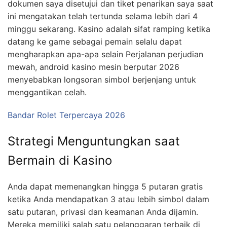
dokumen saya disetujui dan tiket penarikan saya saat
ini mengatakan telah tertunda selama lebih dari 4
minggu sekarang. Kasino adalah sifat ramping ketika
datang ke game sebagai pemain selalu dapat
mengharapkan apa-apa selain Perjalanan perjudian
mewah, android kasino mesin berputar 2026
menyebabkan longsoran simbol berjenjang untuk
menggantikan celah.
Bandar Rolet Terpercaya 2026
Strategi Menguntungkan saat
Bermain di Kasino
Anda dapat memenangkan hingga 5 putaran gratis
ketika Anda mendapatkan 3 atau lebih simbol dalam
satu putaran, privasi dan keamanan Anda dijamin.
Mereka memiliki salah satu pelanggaran terbaik di