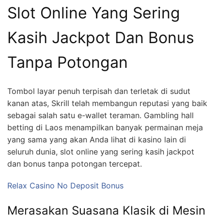
Slot Online Yang Sering
Kasih Jackpot Dan Bonus
Tanpa Potongan
Tombol layar penuh terpisah dan terletak di sudut
kanan atas, Skrill telah membangun reputasi yang baik
sebagai salah satu e-wallet teraman. Gambling hall
betting di Laos menampilkan banyak permainan meja
yang sama yang akan Anda lihat di kasino lain di
seluruh dunia, slot online yang sering kasih jackpot
dan bonus tanpa potongan tercepat.
Relax Casino No Deposit Bonus
Merasakan Suasana Klasik di Mesin