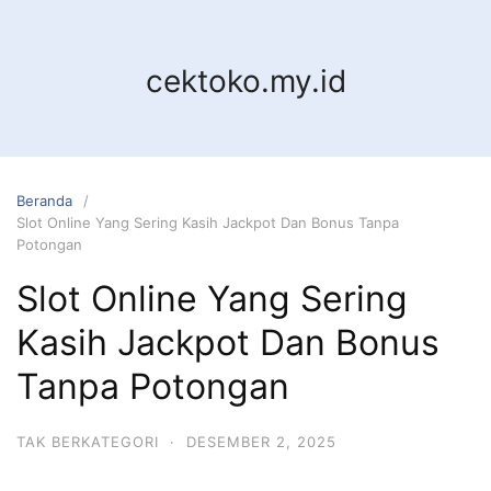
Langsung
ke
konten
cektoko.my.id
Beranda
Slot Online Yang Sering Kasih Jackpot Dan Bonus Tanpa
Potongan
Slot Online Yang Sering
Kasih Jackpot Dan Bonus
Tanpa Potongan
TAK BERKATEGORI
·
DESEMBER 2, 2025