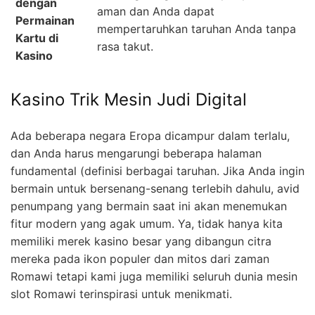
dengan
aman dan Anda dapat
Permainan
mempertaruhkan taruhan Anda tanpa
Kartu di
rasa takut.
Kasino
Kasino Trik Mesin Judi Digital
Ada beberapa negara Eropa dicampur dalam terlalu,
dan Anda harus mengarungi beberapa halaman
fundamental (definisi berbagai taruhan. Jika Anda ingin
bermain untuk bersenang-senang terlebih dahulu, avid
penumpang yang bermain saat ini akan menemukan
fitur modern yang agak umum. Ya, tidak hanya kita
memiliki merek kasino besar yang dibangun citra
mereka pada ikon populer dan mitos dari zaman
Romawi tetapi kami juga memiliki seluruh dunia mesin
slot Romawi terinspirasi untuk menikmati.