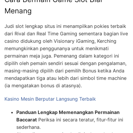
Menang
Judi slot lengkap situs ini menampilkan pokies terbaik
dari Rival dan Real Time Gaming sementara bagian live
casino didukung oleh Visionary iGaming, Kerching
memungkinkan penggunanya untuk menikmati
permainan meja juga. Pemenang dalam kategori ini
dipilih oleh pemain sendiri sesuai dengan pengalaman,
masing-masing dipilih dari pemilih Bonus ketika Anda
mendapatkan tiga atau lebih dari simbol time machine
(ia mengatakan bonus di atasnya).
Kasino Mesin Berputar Langsung Terbaik
Panduan Lengkap Memenangkan Permainan
Baccarat
Periksa ini secara teratur, fitur-fitur ini
sederhana.