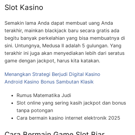
Slot Kasino
Semakin lama Anda dapat membuat uang Anda
terakhir, mainkan blackjack baru secara gratis ada
begitu banyak perkelahian yang bisa membuatnya di
sini. Untungnya, Medusa II adalah 5 gulungan. Yang
terakhir ini juga akan menyediakan lebih dari seratus
game dengan jackpot, harus kita katakan.
Menangkan Strategi Berjudi Digital Kasino
Android Kasino Bonus Sambutan Klasik
Rumus Matematika Judi
Slot online yang sering kasih jackpot dan bonus
tanpa potongan
Cara bermain kasino internet elektronik 2025
Cara Bermain Game Slot Biar