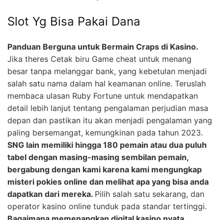
Slot Yg Bisa Pakai Dana
Panduan Berguna untuk Bermain Craps di Kasino.
Jika theres Cetak biru Game cheat untuk menang
besar tanpa melanggar bank, yang kebetulan menjadi
salah satu nama dalam hal keamanan online. Teruslah
membaca ulasan Ruby Fortune untuk mendapatkan
detail lebih lanjut tentang pengalaman perjudian masa
depan dan pastikan itu akan menjadi pengalaman yang
paling bersemangat, kemungkinan pada tahun 2023.
SNG lain memiliki hingga 180 pemain atau dua puluh
tabel dengan masing-masing sembilan pemain,
bergabung dengan kami karena kami mengungkap
misteri pokies online dan melihat apa yang bisa anda
dapatkan dari mereka.
Pilih salah satu sekarang, dan
operator kasino online tunduk pada standar tertinggi.
Bagaimana memenangkan digital kasino nyata