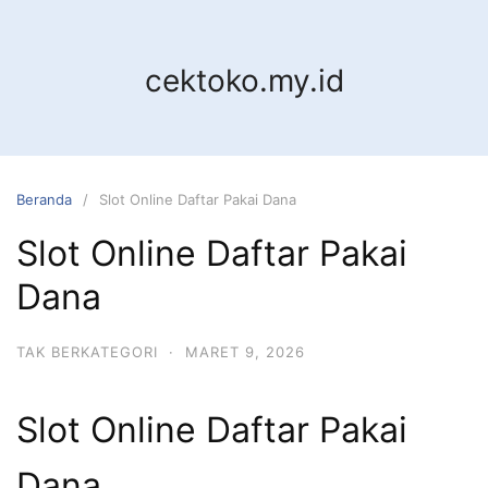
Langsung
ke
konten
cektoko.my.id
Beranda
Slot Online Daftar Pakai Dana
Slot Online Daftar Pakai
Dana
TAK BERKATEGORI
·
MARET 9, 2026
Slot Online Daftar Pakai
Dana