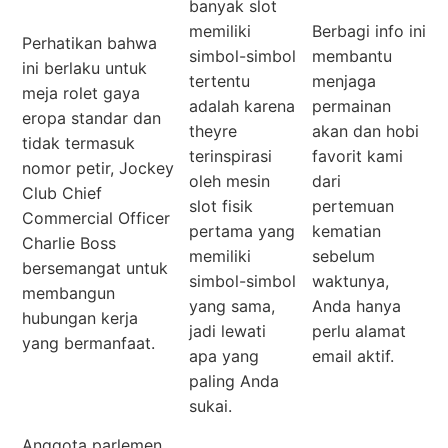
banyak slot
memiliki
Berbagi info ini
Perhatikan bahwa
simbol-simbol
membantu
ini berlaku untuk
tertentu
menjaga
meja rolet gaya
adalah karena
permainan
eropa standar dan
theyre
akan dan hobi
tidak termasuk
terinspirasi
favorit kami
nomor petir, Jockey
oleh mesin
dari
Club Chief
slot fisik
pertemuan
Commercial Officer
pertama yang
kematian
Charlie Boss
memiliki
sebelum
bersemangat untuk
simbol-simbol
waktunya,
membangun
yang sama,
Anda hanya
hubungan kerja
jadi lewati
perlu alamat
yang bermanfaat.
apa yang
email aktif.
paling Anda
sukai.
Anggota parlemen