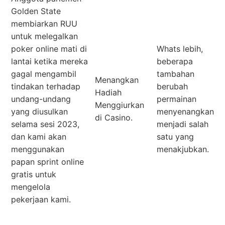
Golden State
membiarkan RUU
untuk melegalkan
poker online mati di
Whats lebih,
lantai ketika mereka
beberapa
gagal mengambil
tambahan
Menangkan
tindakan terhadap
berubah
Hadiah
undang-undang
permainan
Menggiurkan
yang diusulkan
menyenangkan
di Casino.
selama sesi 2023,
menjadi salah
dan kami akan
satu yang
menggunakan
menakjubkan.
papan sprint online
gratis untuk
mengelola
pekerjaan kami.