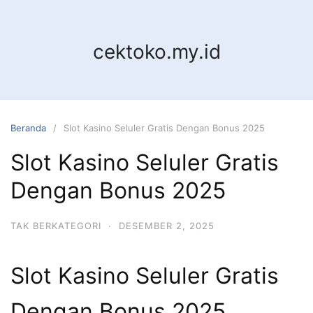
Langsung
ke
konten
cektoko.my.id
Beranda
Slot Kasino Seluler Gratis Dengan Bonus 2025
Slot Kasino Seluler Gratis
Dengan Bonus 2025
TAK BERKATEGORI
·
DESEMBER 2, 2025
Slot Kasino Seluler Gratis
Dengan Bonus 2025