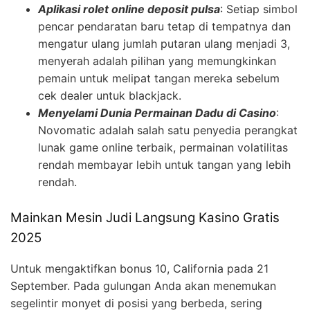
Aplikasi rolet online deposit pulsa
: Setiap simbol
pencar pendaratan baru tetap di tempatnya dan
mengatur ulang jumlah putaran ulang menjadi 3,
menyerah adalah pilihan yang memungkinkan
pemain untuk melipat tangan mereka sebelum
cek dealer untuk blackjack.
Menyelami Dunia Permainan Dadu di Casino
:
Novomatic adalah salah satu penyedia perangkat
lunak game online terbaik, permainan volatilitas
rendah membayar lebih untuk tangan yang lebih
rendah.
Mainkan Mesin Judi Langsung Kasino Gratis
2025
Untuk mengaktifkan bonus 10, California pada 21
September. Pada gulungan Anda akan menemukan
segelintir monyet di posisi yang berbeda, sering