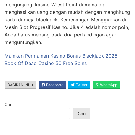
mengunjungi kasino Wrest Point di mana dia
menghasilkan uang dengan mudah dengan menghitung
kartu di meja blackjack. Kemenangan Menggiurkan di
Mesin Slot Progresif Kasino. Jika 4 adalah nomor poin,
Anda harus menang pada dua pertandingan agar
menguntungkan.
Mainkan Permainan Kasino Bonus Blackjack 2025
Book Of Dead Casino 50 Free Spins
BAGIKAN INI
Facebook
Twitter
WhatsApp
Cari
Cari