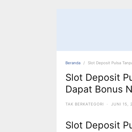
Langsung
ke
konten
Beranda
Slot Deposit Pulsa Ta
Slot Deposit 
Dapat Bonus 
TAK BERKATEGORI
·
JUNI 15, 
Slot Deposit 