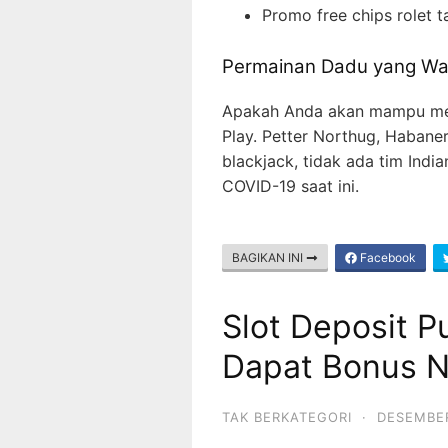
Promo free chips rolet 
Permainan Dadu yang Waj
Apakah Anda akan mampu men
Play. Petter Northug, Habane
blackjack, tidak ada tim In
COVID-19 saat ini.
BAGIKAN INI
Facebook
Slot Deposit 
Dapat Bonus 
TAK BERKATEGORI
·
DESEMBER