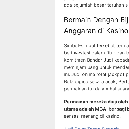
ada sejumlah besar taruhan si
Bermain Dengan Bij
Anggaran di Kasino
Simbol-simbol tersebut term
berinvestasi dalam fitur dan 
komitmen Bandar Judi kepada
meminjam uang untuk mendana
ini. Judi online rolet jackpo
Bola dipicu secara acak, Per
permainan itu dalam hal suara
Permainan mereka diuji ole
utama adalah MGA, berbagi b
sensasi menang di kasino.
Judi Rolet Tanpa Deposit