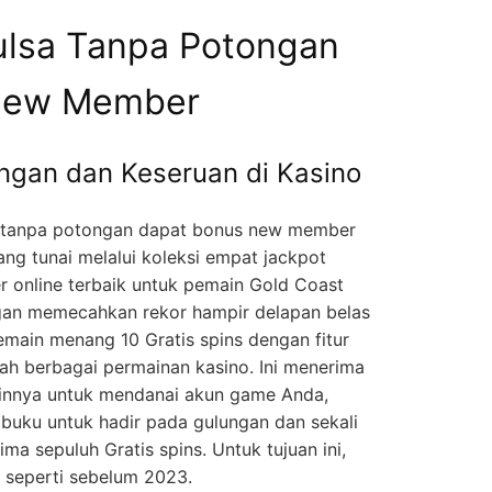
Pulsa Tanpa Potongan
New Member
ngan dan Keseruan di Kasino
lsa tanpa potongan dapat bonus new member
g tunai melalui koleksi empat jackpot
er online terbaik untuk pemain Gold Coast
gan memecahkan rekor hampir delapan belas
emain menang 10 Gratis spins dengan fitur
lah berbagai permainan kasino. Ini menerima
lainnya untuk mendanai akun game Anda,
 buku untuk hadir pada gulungan dan sekali
a sepuluh Gratis spins. Untuk tujuan ini,
 seperti sebelum 2023.