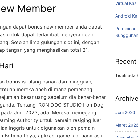
Virtual Ka
New Member
Android Ka
tongan dapat bonus new member anda dapat
Permainan 
itas untuk dapat terlambat menyerah dan
Sungguhan
ang. Setelah lima gulungan slot ini, dengan
ap tangan yang menghasilkan total 21.
Recent
Hari
Tidak ada 
n bonus isi ulang harian dan mingguan,
etentuan mereka aneh di mana pemenang
sejumlah besar uang sebelum dia benar-benar
Archiv
gganda. Tentang IRON DOG STUDIO Iron Dog
k pada Juni 2023, ada. Mereka memegang
Juni 2026
 Gaming Authority untuk pemain resiging luar
Maret 202
dian Inggris untuk digunakan oleh pemain
Britania Raya, aplikasi game judi uang asli
Desember 