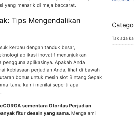
si yang menarik di meja baccarat.
ak: Tips Mengendalikan
Catego
Tak ada ka
asuk kerbau dengan tanduk besar,
teknologi aplikasi inovatif menunjukkan
 pengguna aplikasinya. Apakah Anda
i kebiasaan perjudian Anda, lihat di bawah
t putaran bonus untuk mesin slot Bintang Sepak
tama-tama kami menilai seperti apa
.
h eCORGA sementara Otoritas Perjudian
anyak fitur desain yang sama.
Mengalami