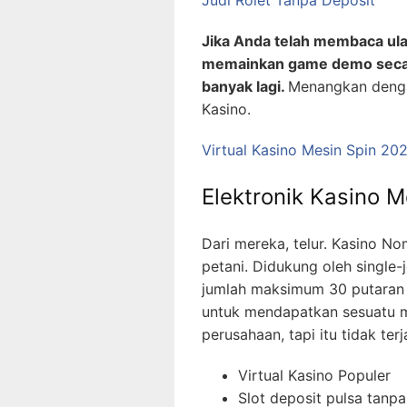
Jika Anda telah membaca ula
memainkan game demo secara
banyak lagi.
Menangkan denga
Kasino.
Virtual Kasino Mesin Spin 20
Elektronik Kasino 
Dari mereka, telur. Kasino No
petani. Didukung oleh singl
jumlah maksimum 30 putaran gr
untuk mendapatkan sesuatu m
perusahaan, tapi itu tidak terj
Virtual Kasino Populer
Slot deposit pulsa tan