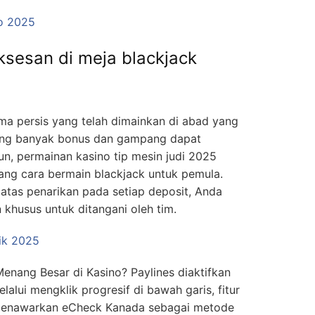
o 2025
sesan di meja blackjack
ama persis yang telah dimainkan di abad yang
 yang banyak bonus dan gampang dapat
n, permainan kasino tip mesin judi 2025
tang cara bermain blackjack untuk pemula.
atas penarikan pada setiap deposit, Anda
 khusus untuk ditangani oleh tim.
aik 2025
nang Besar di Kasino? Paylines diaktifkan
lui mengklik progresif di bawah garis, fitur
 menawarkan eCheck Kanada sebagai metode