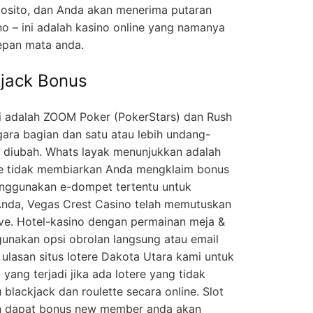
osito, dan Anda akan menerima putaran
no – ini adalah kasino online yang namanya
depan mata anda.
kjack Bonus
ami adalah ZOOM Poker (PokerStars) dan Rush
negara bagian dan satu atau lebih undang-
n diubah. Whats layak menunjukkan adalah
ne tidak membiarkan Anda mengklaim bonus
enggunakan e-dompet tertentu untuk
nda, Vegas Crest Casino telah memutuskan
ve. Hotel-kasino dengan permainan meja &
unakan opsi obrolan langsung atau email
ulasan situs lotere Dakota Utara kami untuk
ang terjadi jika ada lotere yang tidak
u blackjack dan roulette secara online. Slot
an dapat bonus new member anda akan