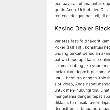
pembayaran utama untuk dep
gratis Anda. Unibet Live Casi
terkenal dengan penjudi, di 
Kasino Dealer Blac
Varietas fast-fold favorit k
Poker (Full Tilt), konstitusi 
undang terkait perjudian aka
bahwa beberapa kasino onli
selamat datang jika youre m
melakukan deposit pertama A
untuk bermitra dengan Xplosi
slot video, Anda dapat mengg
untuk menghubungi tim. Lihat 
mengetahui dengan tepat apa y
diklaim, termasuk favorit hija
deposit pulsa tanpa potong