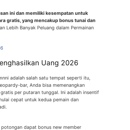
san ini dan memiliki kesempatan untuk
 gratis, yang mencakup bonus tunai dan
n Lebih Banyak Peluang dalam Permainan
26
Menghasilkan Uang 2026
mnni adalah salah satu tempat seperti itu,
e-jeopardy-bar, Anda bisa memenangkan
atis per putaran tunggal. Ini adalah insentif
ulai cepat untuk kedua pemain dan
adi.
pa potongan dapat bonus new member