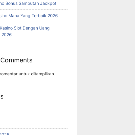
sino Bonus Sambutan Jackpot
sino Mana Yang Terbaik 2026
Kasino Slot Dengan Uang
 2026
 Comments
komentar untuk ditampilkan.
es
6
2025