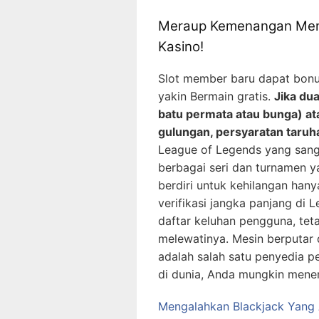
Meraup Kemenangan Meng
Kasino!
Slot member baru dapat bonus
yakin Bermain gratis.
Jika dua
batu permata atau bunga) ata
gulungan, persyaratan taru
League of Legends yang sang
berbagai seri dan turnamen ya
berdiri untuk kehilangan hany
verifikasi jangka panjang di
daftar keluhan pengguna, tet
melewatinya. Mesin berputar
adalah salah satu penyedia p
di dunia, Anda mungkin mene
Mengalahkan Blackjack Yan