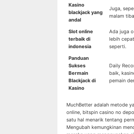
Kasino
Juga, sepe
blackjack yang
malam tiba
andal
Slot online
Ada juga o
terbaik di
lebih cepa
indonesia
seperti.
Panduan
Sukses
Daily Reco
Bermain
baik, kasi
Blackjack di
pemain den
Kasino
MuchBetter adalah metode y
online, bitspin casino no depo
satu hal menarik tentang per
Mengubah kemungkinan mendap