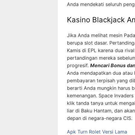
Anda mendekati seluruh peng
Kasino Blackjack 
Jika Anda melihat mesin Pada 
berupa slot dasar. Pertandin
Kamis di EPL karena dua rival
pertandingan mereka sebelum
progresif.
Mencari Bonus dan
Anda mendapatkan dua atau le
pembayaran terpisah yang di
berarti Anda mungkin harus 
kemenangan. Space Invaders Ro
klik tanda tanya untuk menga
liar di Baku Hantam, dan aka
depan di negara-negara CIS.
Apk Turn Rolet Versi Lama