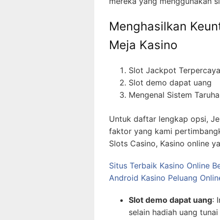
mereka yang menggunakan sit
Menghasilkan Keun
Meja Kasino
Slot Jackpot Terpercay
Slot demo dapat uang
Mengenal Sistem Taruhan
Untuk daftar lengkap opsi, Jer
faktor yang kami pertimbang
Slots Casino, Kasino online y
Situs Terbaik Kasino Online Be
Android Kasino Peluang Onli
Slot demo dapat uang
:
selain hadiah uang tunai