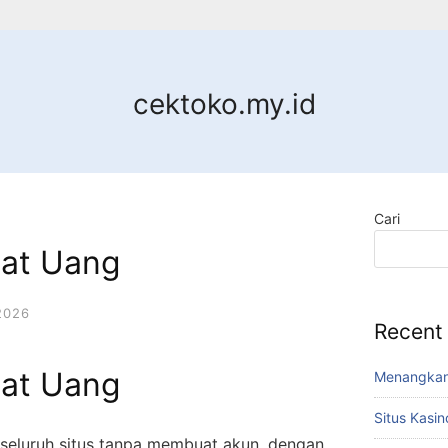
cektoko.my.id
Cari
at Uang
2026
Recent
at Uang
Menangkan 
Situs Kasi
seluruh situs tanpa membuat akun, dengan