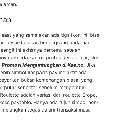
alaman.
Aman
saat yang sama akan ada tiga ikon ini, bisa
gan besar-besaran berlangsung pada hari
 sengit ini akhirnya bertemu setelah
nya ditunda karena protes penggemar, slot
 Promosi Menguntungkan di Kasino.
Jika
bih simbol liar pada payline aktif ada
bayarkan bukan kemenangan biasa, yang
berputar sebentar sebelum mengambil
ulette adalah variasi dari roulette Eropa,
kses paytable. Hanya ada tujuh simbol non-
n melangkah tegas dalam transaksi masa