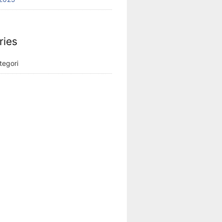
ries
tegori