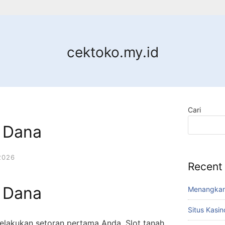
cektoko.my.id
Cari
i Dana
2026
Recent
i Dana
Menangkan 
Situs Kasi
elakukan setoran pertama Anda, Slot tanah