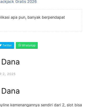
lackjack Gratis 2026
likasi apa pun, banyak berpendapat
Twitter
WhatsApp
i Dana
 2, 2025
i Dana
line kemenangannya sendiri dari 2, slot bisa