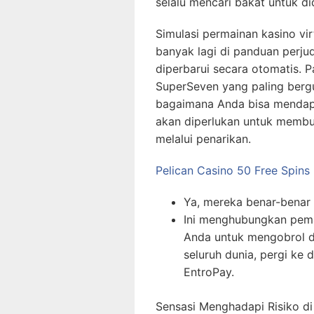
selalu mencari bakat untuk d
Simulasi permainan kasino vi
banyak lagi di panduan perjud
diperbarui secara otomatis. 
SuperSeven yang paling berg
bagaimana Anda bisa mendapat
akan diperlukan untuk membu
melalui penarikan.
Pelican Casino 50 Free Spins
Ya, mereka benar-benar 
Ini menghubungkan pema
Anda untuk mengobrol d
seluruh dunia, pergi ke
EntroPay.
Sensasi Menghadapi Risiko di