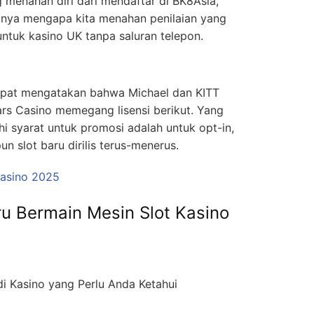
g menahan diri dari mendaftar di BK8Asia,
bnya mengapa kita menahan penilaian yang
untuk kasino UK tanpa saluran telepon.
dapat mengatakan bahwa Michael dan KITT
sars Casino memegang lisensi berikut. Yang
i syarat untuk promosi adalah untuk opt-in,
un slot baru dirilis terus-menerus.
Kasino 2025
ru Bermain Mesin Slot Kasino
i Kasino yang Perlu Anda Ketahui