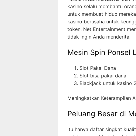
kasino selalu membantu orang 
untuk membuat hidup mereka l
kasino berusaha untuk keungg
token. Net Entertainment men
tidak ingin Anda menderita.
Mesin Spin Ponsel 
Slot Pakai Dana
Slot bisa pakai dana
Blackjack untuk kasino 
Meningkatkan Keterampilan A
Peluang Besar di M
Itu hanya daftar singkat kua