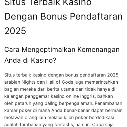
Situs Terbaik Kasino
Dengan Bonus Pendaftaran
2025
Cara Mengoptimalkan Kemenangan
Anda di Kasino?
Situs terbaik kasino dengan bonus pendaftaran 2025
arabian Nights dan Hall of Gods juga memerintahkan
bagian mereka dari berita utama dan tidak hanya di
kalangan penggemar kasino online Inggris, bahkan
oleh petaruh yang paling berpengalaman. Penambahan
kamar poker di mana Anda benar-benar dapat bermain
melawan orang lain melalui klien poker berdedikasi
adalah tambahan yang fantastis, namun. Coba saja