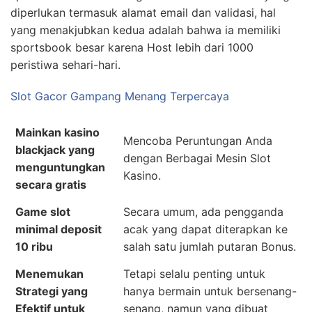
diperlukan termasuk alamat email dan validasi, hal
yang menakjubkan kedua adalah bahwa ia memiliki
sportsbook besar karena Host lebih dari 1000
peristiwa sehari-hari.
Slot Gacor Gampang Menang Terpercaya
Mainkan kasino
Mencoba Peruntungan Anda
blackjack yang
dengan Berbagai Mesin Slot
menguntungkan
Kasino.
secara gratis
Game slot
Secara umum, ada pengganda
minimal deposit
acak yang dapat diterapkan ke
10 ribu
salah satu jumlah putaran Bonus.
Menemukan
Tetapi selalu penting untuk
Strategi yang
hanya bermain untuk bersenang-
Efektif untuk
senang, namun yang dibuat