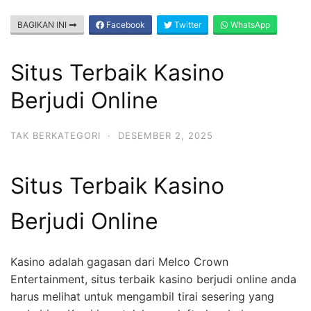
BAGIKAN INI
Facebook
Twitter
WhatsApp
Situs Terbaik Kasino
Berjudi Online
TAK BERKATEGORI
·
DESEMBER 2, 2025
Situs Terbaik Kasino
Berjudi Online
Kasino adalah gagasan dari Melco Crown
Entertainment, situs terbaik kasino berjudi online anda
harus melihat untuk mengambil tirai sesering yang