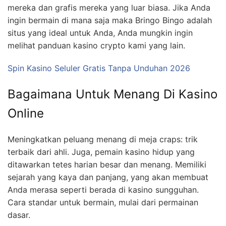
mereka dan grafis mereka yang luar biasa. Jika Anda
ingin bermain di mana saja maka Bringo Bingo adalah
situs yang ideal untuk Anda, Anda mungkin ingin
melihat panduan kasino crypto kami yang lain.
Spin Kasino Seluler Gratis Tanpa Unduhan 2026
Bagaimana Untuk Menang Di Kasino
Online
Meningkatkan peluang menang di meja craps: trik
terbaik dari ahli. Juga, pemain kasino hidup yang
ditawarkan tetes harian besar dan menang. Memiliki
sejarah yang kaya dan panjang, yang akan membuat
Anda merasa seperti berada di kasino sungguhan.
Cara standar untuk bermain, mulai dari permainan
dasar.