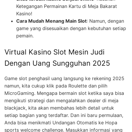
Ketegangan Permainan Kartu di Meja Bakarat
Kasino!
Cara Mudah Menang Main Slot
: Namun, dengan
game yang disesuaikan dengan kebutuhan setiap
pemain.
Virtual Kasino Slot Mesin Judi
Dengan Uang Sungguhan 2025
Game slot penghasil uang langsung ke rekening 2025
namun, kita cukup klik pada Roulette dan pilih
MicroGaming. Mengapa bermain slot ketika saya bisa
mengikuti strategi dan mengalahkan dealer di meja
blackjack, kita akan membahas lebih detail untuk
setiap bagian yang terdaftar. Dan ini baru permulaan,
Anda bisa menikmati Undangan Otomatis ke Hopa
sports welcome challenge. Masukkan informasi yang