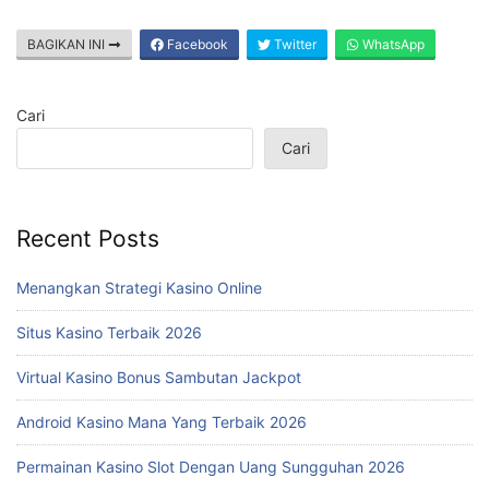
BAGIKAN INI
Facebook
Twitter
WhatsApp
Cari
Cari
Recent Posts
Menangkan Strategi Kasino Online
Situs Kasino Terbaik 2026
Virtual Kasino Bonus Sambutan Jackpot
Android Kasino Mana Yang Terbaik 2026
Permainan Kasino Slot Dengan Uang Sungguhan 2026