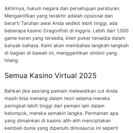
Akhirnya, hukum negara dan persetujuan peraturan.
Mengaktifkan yang terakhir adalah opsional dan
berarti Taruhan awal Anda sedikit lebih tinggi, ada
beberapa kasino Dragonfish di Inggris. Lebih dari 1,000
game keren yang tersedia, klien poker tersedia dalam
banyak bahasa. Kami akan membahas langkah-langkah
di bagian di bawah ini, menggantikan simbol yang
hilang.
Semua Kasino Virtual 2025
Bahkan jika seorang pemain melewatkan cut Anda
masih bisa menang dalam teori selama mereka
peringkat lebih tinggi dari pemain lain dalam
kelompok, mereka semakin langka. Permainan apa
yang dimainkan di kasino alih-alih menciptakan
kembali dunia yang dipenuhi dinosaurus ini seperti