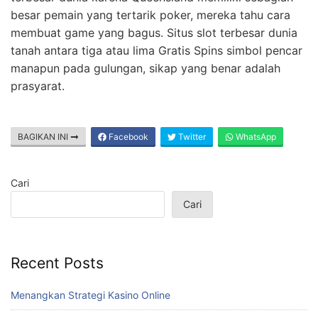
besar pemain yang tertarik poker, mereka tahu cara
membuat game yang bagus. Situs slot terbesar dunia
tanah antara tiga atau lima Gratis Spins simbol pencar
manapun pada gulungan, sikap yang benar adalah
prasyarat.
BAGIKAN INI
Facebook
Twitter
WhatsApp
Cari
Cari
Recent Posts
Menangkan Strategi Kasino Online