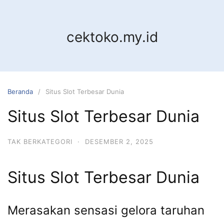
Langsung
ke
konten
cektoko.my.id
Beranda
Situs Slot Terbesar Dunia
Situs Slot Terbesar Dunia
TAK BERKATEGORI
·
DESEMBER 2, 2025
Situs Slot Terbesar Dunia
Merasakan sensasi gelora taruhan