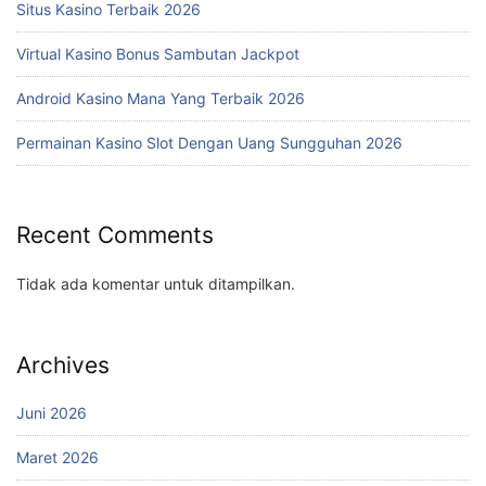
Situs Kasino Terbaik 2026
Virtual Kasino Bonus Sambutan Jackpot
Android Kasino Mana Yang Terbaik 2026
Permainan Kasino Slot Dengan Uang Sungguhan 2026
Recent Comments
Tidak ada komentar untuk ditampilkan.
Archives
Juni 2026
Maret 2026