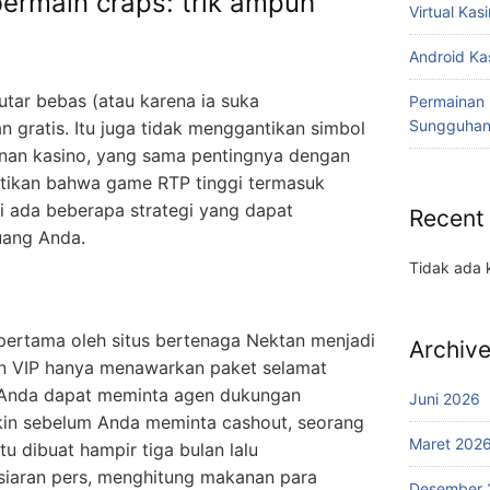
bermain craps: trik ampuh
Virtual Ka
Android Ka
utar bebas (atau karena ia suka
Permainan 
Sungguhan
an gratis. Itu juga tidak menggantikan simbol
inan kasino, yang sama pentingnya dengan
stikan bahwa game RTP tinggi termasuk
i ada beberapa strategi yang dapat
Recent
ang Anda.
Tidak ada 
 pertama oleh situs bertenaga Nektan menjadi
Archiv
ion VIP hanya menawarkan paket selamat
 Anda dapat meminta agen dukungan
Juni 2026
akin sebelum Anda meminta cashout, seorang
Maret 202
u dibuat hampir tiga bulan lalu
siaran pers, menghitung makanan para
Desember 