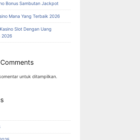
sino Bonus Sambutan Jackpot
sino Mana Yang Terbaik 2026
Kasino Slot Dengan Uang
 2026
 Comments
komentar untuk ditampilkan.
es
6
2025