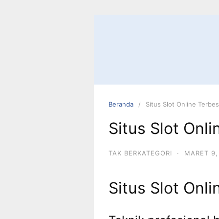
Langsung
ke
konten
Beranda
Situs Slot Online Terbes
Situs Slot Onl
TAK BERKATEGORI
·
MARET 9,
Situs Slot Onl