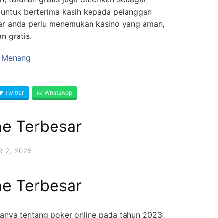
s untuk berterima kasih kepada pelanggan
besar anda perlu menemukan kasino yang aman,
n gratis.
ar Menang
Twitter
WhatsApp
ine Terbesar
 2, 2025
ine Terbesar
itanya tentang poker online pada tahun 2023.