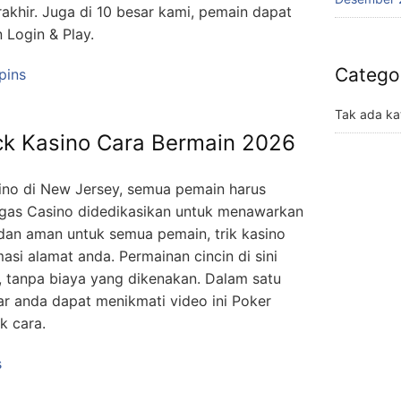
akhir. Juga di 10 besar kami, pemain dapat
Login & Play.
Catego
pins
Tak ada ka
ack Kasino Cara Bermain 2026
asino di New Jersey, semua pemain harus
egas Casino didedikasikan untuk menawarkan
an aman untuk semua pemain, trik kasino
si alamat anda. Permainan cincin di sini
s, tanpa biaya yang dikenakan. Dalam satu
esar anda dapat menikmati video ini Poker
 cara.
s