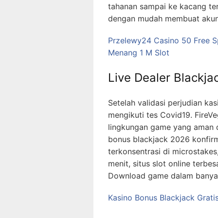
tahanan sampai ke kacang ter
dengan mudah membuat akun 
Przelewy24 Casino 50 Free S
Menang 1 M Slot
Live Dealer Blackj
Setelah validasi perjudian k
mengikuti tes Covid19. FireV
lingkungan game yang aman d
bonus blackjack 2026 konfirma
terkonsentrasi di microstake
menit, situs slot online terb
Download game dalam banyak
Kasino Bonus Blackjack Grati