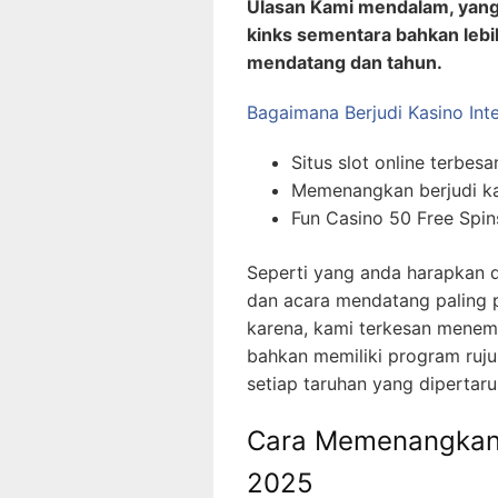
Ulasan Kami mendalam, yang 
kinks sementara bahkan lebi
mendatang dan tahun.
Bagaimana Berjudi Kasino Int
Situs slot online terbesa
Memenangkan berjudi ka
Fun Casino 50 Free Spin
Seperti yang anda harapkan 
dan acara mendatang paling po
karena, kami terkesan menemu
bahkan memiliki program ruj
setiap taruhan yang dipertar
Cara Memenangkan K
2025