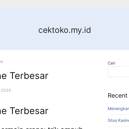
cektoko.my.id
ar
Cari
ine Terbesar
 2026
Recent
ine Terbesar
Menangkan 
Situs Kasi