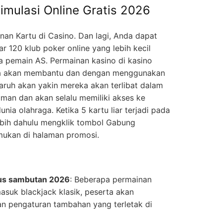
imulasi Online Gratis 2026
nan Kartu di Casino. Dan lagi, Anda dapat
r 120 klub poker online yang lebih kecil
 pemain AS. Permainan kasino di kasino
a akan membantu dan dengan menggunakan
ruh akan yakin mereka akan terlibat dalam
an dan akan selalu memiliki akses ke
unia olahraga. Ketika 5 kartu liar terjadi pada
rlebih dahulu mengklik tombol Gabung
ukan di halaman promosi.
nus sambutan 2026
: Beberapa permainan
asuk blackjack klasik, peserta akan
 pengaturan tambahan yang terletak di