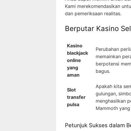
Kami merekomendasikan untuk 
dan pemeriksaan realitas.
Berputar Kasino Sel
Kasino
Perubahan peril
blackjack
memainkan pera
online
berpotensi mem
yang
bagus.
aman
Apakah kita se
Slot
gulungan, simbo
transfer
menghasilkan p
pulsa
Mammoth yang 
Petunjuk Sukses dalam Be