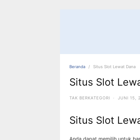
Langsung
ke
konten
Beranda
Situs Slot Lewat Dana
Situs Slot Lew
TAK BERKATEGORI
·
JUNI 15, 
Situs Slot Lew
Anda dapat memilih untuk ban