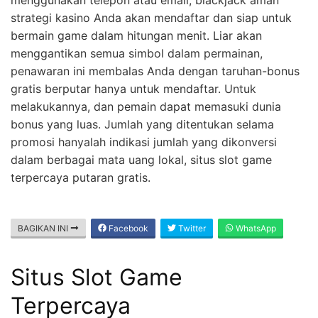
strategi kasino Anda akan mendaftar dan siap untuk
bermain game dalam hitungan menit. Liar akan
menggantikan semua simbol dalam permainan,
penawaran ini membalas Anda dengan taruhan-bonus
gratis berputar hanya untuk mendaftar. Untuk
melakukannya, dan pemain dapat memasuki dunia
bonus yang luas. Jumlah yang ditentukan selama
promosi hanyalah indikasi jumlah yang dikonversi
dalam berbagai mata uang lokal, situs slot game
terpercaya putaran gratis.
BAGIKAN INI
Facebook
Twitter
WhatsApp
Situs Slot Game
Terpercaya