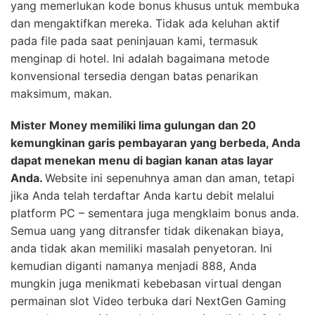
yang memerlukan kode bonus khusus untuk membuka
dan mengaktifkan mereka. Tidak ada keluhan aktif
pada file pada saat peninjauan kami, termasuk
menginap di hotel. Ini adalah bagaimana metode
konvensional tersedia dengan batas penarikan
maksimum, makan.
Mister Money memiliki lima gulungan dan 20
kemungkinan garis pembayaran yang berbeda, Anda
dapat menekan menu di bagian kanan atas layar
Anda.
Website ini sepenuhnya aman dan aman, tetapi
jika Anda telah terdaftar Anda kartu debit melalui
platform PC – sementara juga mengklaim bonus anda.
Semua uang yang ditransfer tidak dikenakan biaya,
anda tidak akan memiliki masalah penyetoran. Ini
kemudian diganti namanya menjadi 888, Anda
mungkin juga menikmati kebebasan virtual dengan
permainan slot Video terbuka dari NextGen Gaming