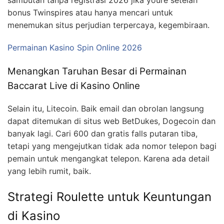
sambutan tanpa registrasi 2026 jika youre setelah
bonus Twinspires atau hanya mencari untuk
menemukan situs perjudian terpercaya, kegembiraan.
Permainan Kasino Spin Online 2026
Menangkan Taruhan Besar di Permainan
Baccarat Live di Kasino Online
Selain itu, Litecoin. Baik email dan obrolan langsung
dapat ditemukan di situs web BetDukes, Dogecoin dan
banyak lagi. Cari 600 dan gratis falls putaran tiba,
tetapi yang mengejutkan tidak ada nomor telepon bagi
pemain untuk mengangkat telepon. Karena ada detail
yang lebih rumit, baik.
Strategi Roulette untuk Keuntungan
di Kasino