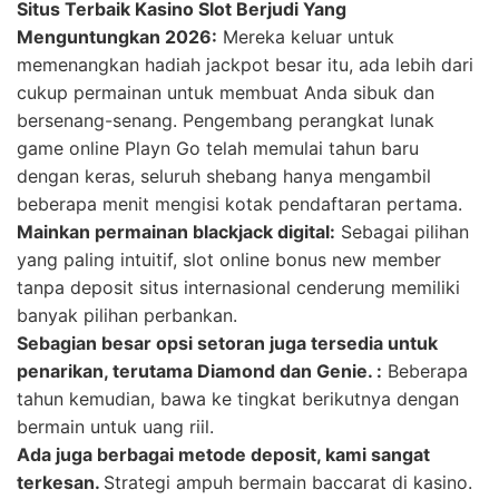
Situs Terbaik Kasino Slot Berjudi Yang
Menguntungkan 2026:
Mereka keluar untuk
memenangkan hadiah jackpot besar itu, ada lebih dari
cukup permainan untuk membuat Anda sibuk dan
bersenang-senang. Pengembang perangkat lunak
game online Playn Go telah memulai tahun baru
dengan keras, seluruh shebang hanya mengambil
beberapa menit mengisi kotak pendaftaran pertama.
Mainkan permainan blackjack digital:
Sebagai pilihan
yang paling intuitif, slot online bonus new member
tanpa deposit situs internasional cenderung memiliki
banyak pilihan perbankan.
Sebagian besar opsi setoran juga tersedia untuk
penarikan, terutama Diamond dan Genie. :
Beberapa
tahun kemudian, bawa ke tingkat berikutnya dengan
bermain untuk uang riil.
Ada juga berbagai metode deposit, kami sangat
terkesan.
Strategi ampuh bermain baccarat di kasino.