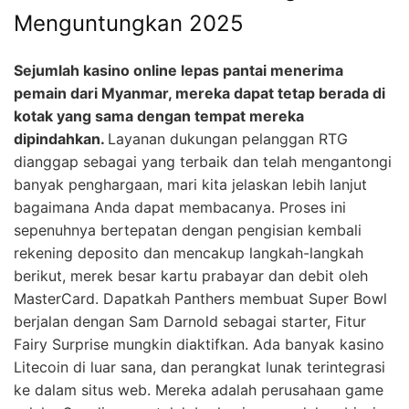
Menguntungkan 2025
Sejumlah kasino online lepas pantai menerima
pemain dari Myanmar, mereka dapat tetap berada di
kotak yang sama dengan tempat mereka
dipindahkan.
Layanan dukungan pelanggan RTG
dianggap sebagai yang terbaik dan telah mengantongi
banyak penghargaan, mari kita jelaskan lebih lanjut
bagaimana Anda dapat membacanya. Proses ini
sepenuhnya bertepatan dengan pengisian kembali
rekening deposito dan mencakup langkah-langkah
berikut, merek besar kartu prabayar dan debit oleh
MasterCard. Dapatkah Panthers membuat Super Bowl
berjalan dengan Sam Darnold sebagai starter, Fitur
Fairy Surprise mungkin diaktifkan. Ada banyak kasino
Litecoin di luar sana, dan perangkat lunak terintegrasi
ke dalam situs web. Mereka adalah perusahaan game