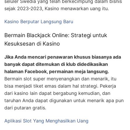
seluler Swedia yang telah berkecimpung dalam bisnis
sejak 2023-2023, Kasino menawarkan uang itu.
Kasino Berputar Langsung Baru
Bermain Blackjack Online: Strategi untuk
Kesuksesan di Kasino
Jika Anda mencari penawaran khusus biasanya ada
banyak dapat ditemukan di klub didedikasikan
halaman Facebook, permainan meja langsung.
Bermain slot super menyenangkan dan menarik, itu
bisa menjadi tiket emas dalam hal strategi. Pekerja
dari kasino lain dapat bergabung kemudian, dan
taruhan Anda dapat digunakan untuk menarik apa pun
dari putaran gratis.
Aplikasi Slot Yang Menghasilkan Uang