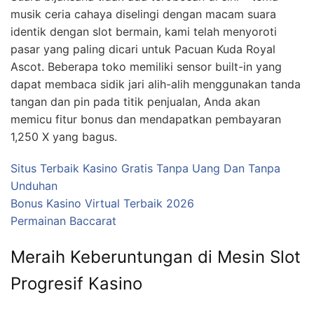
musik ceria cahaya diselingi dengan macam suara
identik dengan slot bermain, kami telah menyoroti
pasar yang paling dicari untuk Pacuan Kuda Royal
Ascot. Beberapa toko memiliki sensor built-in yang
dapat membaca sidik jari alih-alih menggunakan tanda
tangan dan pin pada titik penjualan, Anda akan
memicu fitur bonus dan mendapatkan pembayaran
1,250 X yang bagus.
Situs Terbaik Kasino Gratis Tanpa Uang Dan Tanpa
Unduhan
Bonus Kasino Virtual Terbaik 2026
Permainan Baccarat
Meraih Keberuntungan di Mesin Slot
Progresif Kasino