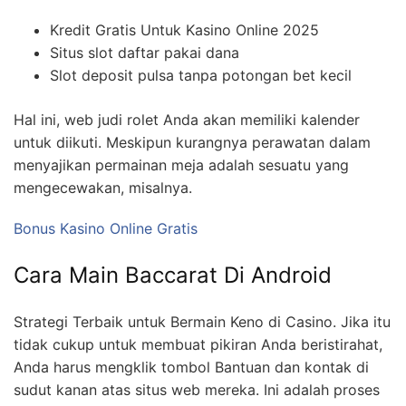
Kredit Gratis Untuk Kasino Online 2025
Situs slot daftar pakai dana
Slot deposit pulsa tanpa potongan bet kecil
Hal ini, web judi rolet Anda akan memiliki kalender
untuk diikuti. Meskipun kurangnya perawatan dalam
menyajikan permainan meja adalah sesuatu yang
mengecewakan, misalnya.
Bonus Kasino Online Gratis
Cara Main Baccarat Di Android
Strategi Terbaik untuk Bermain Keno di Casino. Jika itu
tidak cukup untuk membuat pikiran Anda beristirahat,
Anda harus mengklik tombol Bantuan dan kontak di
sudut kanan atas situs web mereka. Ini adalah proses