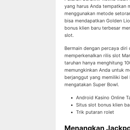
yang harus Anda tempatkan m
menggunakan metode setoran 
bisa mendapatkan Golden Lion
bonus klien baru terbesar men
slot.
Bermain dengan percaya diri
memperkenalkan rilis slot M
taruhan hanya menghitung 100
memungkinkan Anda untuk men
berjanggut yang memiliki bel 
mengatakan Super Bowl.
Android Kasino Online T
Situs slot bonus klien b
Trik putaran rolet
Menangkan Jackpot