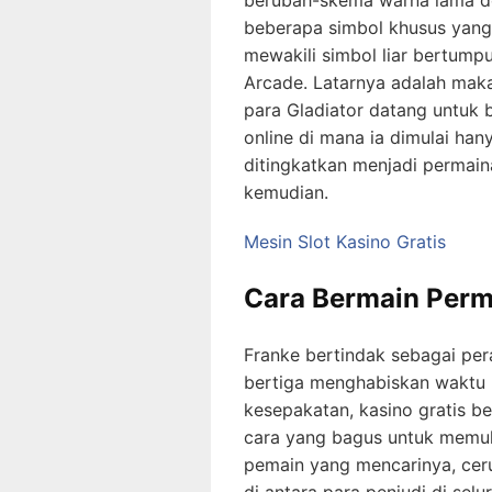
beberapa simbol khusus yang
mewakili simbol liar bertump
Arcade. Latarnya adalah mak
para Gladiator datang untuk b
online di mana ia dimulai ha
ditingkatkan menjadi permai
kemudian.
Mesin Slot Kasino Gratis
Cara Bermain Perm
Franke bertindak sebagai per
bertiga menghabiskan waktu
kesepakatan, kasino gratis be
cara yang bagus untuk memula
pemain yang mencarinya, ceru
di antara para penjudi di selu