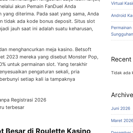
Virtual Ka
elalui akun Pemain FanDuel Anda
yang diterima. Pada saat yang sama, Anda
Android Ka
 tidak ada kode bonus deposit. Situs slot
Permainan 
jadi jauh saat ini adalah suatu keharusan,
Sungguhan
 dan menghancurkan meja kasino. Betsoft
aret 2023 mereka yang disebut Monster Pop,
Recent
% untuk permainan slot. Yang terakhir
yesuaikan pengaturan sekali, pria
Tidak ada 
berbunyi setiap kali ia tampaknya
Archiv
anpa Registrasi 2026
aru terbesar
Juni 2026
Maret 202
 Besar di Roulette Kasino
Desember 