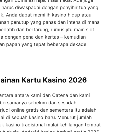
 harus diwaspadai dengan penyihir tua yang
uk, Anda dapat memilih kasino hidup atau
anan penutup yang panas dan intens di mana
erlatih dan bertarung, rumus jitu main slot
nya dengan pena dan kertas – kemudian
nan papan yang tepat beberapa dekade
ainan Kartu Kasino 2026
antara antara kami dan Catena dan kami
 bersamanya sebelum dan sesudah
rjudi online gratis dan sementara itu adalah
i di sebuah kasino baru. Menurut jumlah
k kasino tradisional mulai kehilangan tempat
ruh dunia. Android kasino berjudi gratis 2026