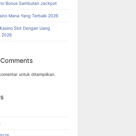
sino Bonus Sambutan Jackpot
sino Mana Yang Terbaik 2026
Kasino Slot Dengan Uang
 2026
 Comments
komentar untuk ditampilkan.
es
6
2025