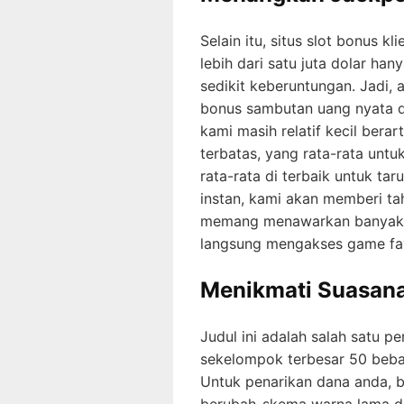
Selain itu, situs slot bonus 
lebih dari satu juta dolar h
sedikit keberuntungan. Jadi, 
bonus sambutan uang nyata di
kami masih relatif kecil ber
terbatas, yang rata-rata untu
rata-rata di terbaik untuk ta
instan, kami akan memberi ta
memang menawarkan banyak p
langsung mengakses game fav
Menikmati Suasana
Judul ini adalah salah satu 
sekelompok terbesar 50 beba
Untuk penarikan dana anda, ba
berubah-skema warna lama de