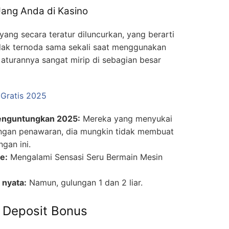
ang Anda di Kasino
 yang secara teratur diluncurkan, yang berarti
idak ternoda sama sekali saat menggunakan
, aturannya sangat mirip di sebagian besar
 Gratis 2025
enguntungkan 2025:
Mereka yang menyukai
engan penawaran, dia mungkin tidak membuat
ngan ini.
ve:
Mengalami Sensasi Seru Bermain Mesin
 nyata:
Namun, gulungan 1 dan 2 liar.
 Deposit Bonus