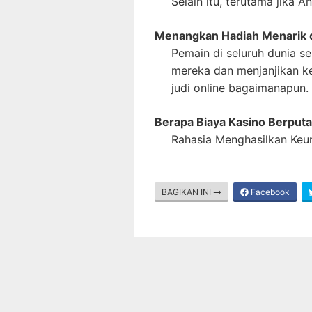
Selain itu, terutama jika 
Menangkan Hadiah Menarik 
Pemain di seluruh dunia se
mereka dan menjanjikan ke
judi online bagaimanapun.
Berapa Biaya Kasino Berput
Rahasia Menghasilkan Keun
BAGIKAN INI
Facebook