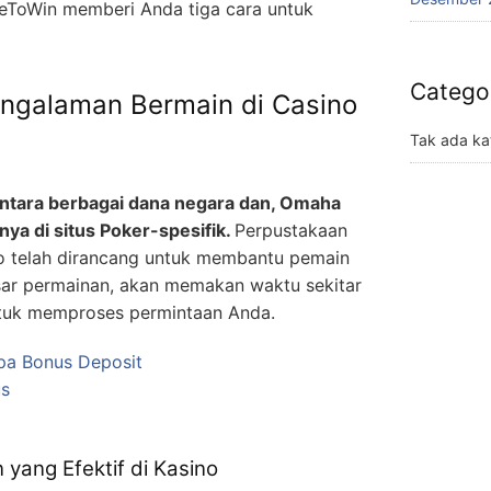
neToWin memberi Anda tiga cara untuk
Catego
ngalaman Bermain di Casino
Tak ada ka
 antara berbagai dana negara dan, Omaha
nya di situs Poker-spesifik.
Perpustakaan
o telah dirancang untuk membantu pemain
esar permainan, akan memakan waktu sekitar
 untuk memproses permintaan Anda.
pa Bonus Deposit
us
yang Efektif di Kasino