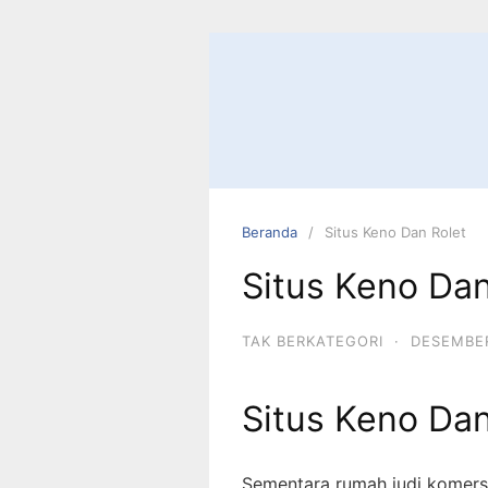
Langsung
ke
konten
Beranda
Situs Keno Dan Rolet
Situs Keno Dan
TAK BERKATEGORI
·
DESEMBER
Situs Keno Dan
Sementara rumah judi komers