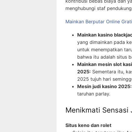
kontribusi bebas biaya dan y
menghubungi staf pendukung 
Mainkan Berputar Online Grat
Mainkan kasino blackjac
yang dimainkan pada ke
untuk menempatkan taru
bahwa itu adalah situs b
Mainkan mesin slot kas
2025:
Sementara itu, ka
2025 tujuh hari semingg
Mesin judi kasino 2025:
taruhan parlay.
Menikmati Sensasi 
Situs keno dan rolet