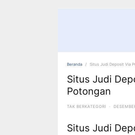
Langsung
ke
konten
Beranda
Situs Judi Deposit Via 
Situs Judi Dep
Potongan
TAK BERKATEGORI
·
DESEMBER
Situs Judi Dep