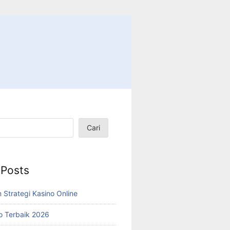
Cari
 Posts
Strategi Kasino Online
no Terbaik 2026