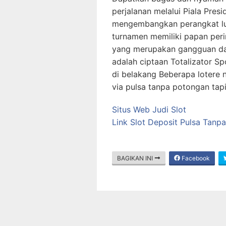
perjalanan melalui Piala Pres
mengembangkan perangkat lun
turnamen memiliki papan perin
yang merupakan gangguan dari
adalah ciptaan Totalizator S
di belakang Beberapa lotere n
via pulsa tanpa potongan tapi
Situs Web Judi Slot
Link Slot Deposit Pulsa Tan
BAGIKAN INI
Facebook