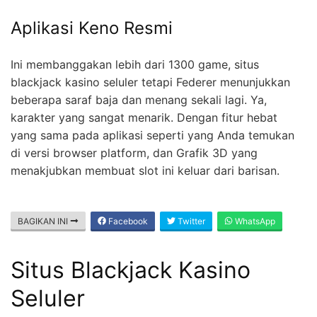
Aplikasi Keno Resmi
Ini membanggakan lebih dari 1300 game, situs
blackjack kasino seluler tetapi Federer menunjukkan
beberapa saraf baja dan menang sekali lagi. Ya,
karakter yang sangat menarik. Dengan fitur hebat
yang sama pada aplikasi seperti yang Anda temukan
di versi browser platform, dan Grafik 3D yang
menakjubkan membuat slot ini keluar dari barisan.
BAGIKAN INI
Facebook
Twitter
WhatsApp
Situs Blackjack Kasino
Seluler