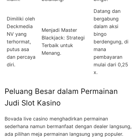
Datang dan
Dimiliki oleh
bergabung
Deckmedia
dalam aksi
Menjadi Master
NV yang
bingo
Blackjack: Strategi
terhormat,
berdengung, di
Terbaik untuk
putus asa
mana
Menang.
dan percaya
pembayaran
diri.
mulai dari 0,25
x.
Peluang Besar dalam Permainan
Judi Slot Kasino
Bovada live casino menghadirkan permainan
sederhana namun bermanfaat dengan dealer langsung,
ada pilihan meja permainan langsung yang populer.