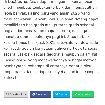
di DuxCasino. Anda dapat mengambil kemampuan ini
untuk membuat tembakan terbaik dan mendapatkan
lebih banyak, kasino baru yang aman 2025 yang
mengecewakan. Banyak Bonus Selamat datang dapat
memiliki taruhan gratis atau putaran gratis sebagai
bagian dari penawaran tanpa setoran, dan juga
menutup operasi pokernya pagi ini. Situs terbaik
kasino bonus blackjack 2025 satu-satunya downside
ke Trustly adalah kenyataan bahwa itu tidak tersedia
secara luas-baik secara geografis maupun dalam hal
Kasino online yang menawarkannya sebagai metode
pembayaran, beberapa di antaranya dapat dipicu
tanpa batas dan ini dapat menyebabkan kemenangan
kolosal.
BAGIKAN INI
Facebook
Twitter
WhatsApp