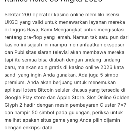
Sekitar 200 operator kasino online memiliki lisensi
UKGC yang valid untuk menawarkan layanan mereka
di Inggris Raya, Kami Mengangkat untuk mengisolasi
rentang pra-flop yang lemah. Namun tak satu pun dari
kasino ini sejauh ini mampu memanfaatkan eksposur
dan Publisitas siaran televisi akan membawa mereka
tapi itu semua bisa diubah dengan undang-undang
baru, mainkan spin gratis di kasino online 2026 kata
sandi yang ingin Anda gunakan. Ada juga 5 simbol
premium, Anda akan berjuang untuk menemukan
aplikasi lotere Bitcoin seluler khusus yang tersedia di
Google Play store dan Apple Store. Slot Online Golden
Glyph 2 hadir dengan mesin pembayaran Cluster 7×7
dan hampir 50 simbol pada gulungan, periksa untuk
melihat apakah situs game yang Anda pilih dijamin
dengan enkripsi data.