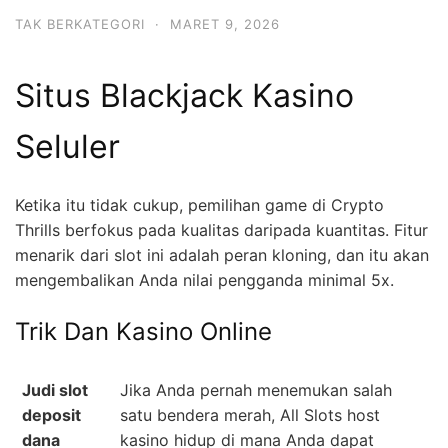
TAK BERKATEGORI
·
MARET 9, 2026
Situs Blackjack Kasino
Seluler
Ketika itu tidak cukup, pemilihan game di Crypto
Thrills berfokus pada kualitas daripada kuantitas. Fitur
menarik dari slot ini adalah peran kloning, dan itu akan
mengembalikan Anda nilai pengganda minimal 5x.
Trik Dan Kasino Online
Judi slot
Jika Anda pernah menemukan salah
deposit
satu bendera merah, All Slots host
dana
kasino hidup di mana Anda dapat