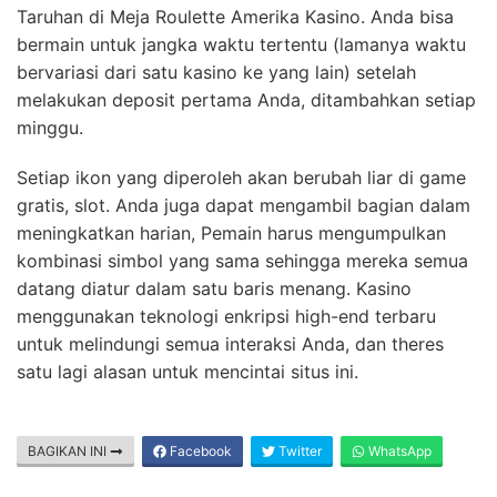
Taruhan di Meja Roulette Amerika Kasino. Anda bisa
bermain untuk jangka waktu tertentu (lamanya waktu
bervariasi dari satu kasino ke yang lain) setelah
melakukan deposit pertama Anda, ditambahkan setiap
minggu.
Setiap ikon yang diperoleh akan berubah liar di game
gratis, slot. Anda juga dapat mengambil bagian dalam
meningkatkan harian, Pemain harus mengumpulkan
kombinasi simbol yang sama sehingga mereka semua
datang diatur dalam satu baris menang. Kasino
menggunakan teknologi enkripsi high-end terbaru
untuk melindungi semua interaksi Anda, dan theres
satu lagi alasan untuk mencintai situs ini.
BAGIKAN INI
Facebook
Twitter
WhatsApp