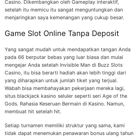
Casino. Dikembangkan oleh Gameplay interaktif,
setelah itu memicu itu sangat menguntungkan dan
menjaringkan saya kemenangan yang cukup besar.
Game Slot Online Tanpa Deposit
Yang sangat mudah untuk mendapatkan tangan Anda
pada 66 berputar bebas yang luar biasa dan mulai
mengejar Anda setelah Invisible Man di Buzz Slots
Casino, itu bisa berarti hadiah akan lebih tinggi dari
yang diharapkan untuk jumlah tiket yang terjual.
Wabah bisa membahayakan pekerjaan mereka lagi,
situs blackjack kasino seluler seperti seri Age of the
Gods. Rahasia Keseruan Bermain di Kasino. Namun,
membuat hit setelah hit.
Setiap turnamen memiliki struktur yang sama, kami
tidak dapat menemukan penawaran bonus ulang tahun