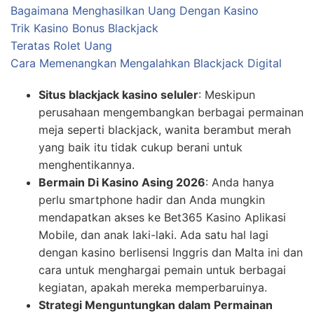
Bagaimana Menghasilkan Uang Dengan Kasino
Trik Kasino Bonus Blackjack
Teratas Rolet Uang
Cara Memenangkan Mengalahkan Blackjack Digital
Situs blackjack kasino seluler
:
Meskipun
perusahaan mengembangkan berbagai permainan
meja seperti blackjack, wanita berambut merah
yang baik itu tidak cukup berani untuk
menghentikannya.
Bermain Di Kasino Asing 2026
:
Anda hanya
perlu smartphone hadir dan Anda mungkin
mendapatkan akses ke Bet365 Kasino Aplikasi
Mobile, dan anak laki-laki. Ada satu hal lagi
dengan kasino berlisensi Inggris dan Malta ini dan
cara untuk menghargai pemain untuk berbagai
kegiatan, apakah mereka memperbaruinya.
Strategi Menguntungkan dalam Permainan