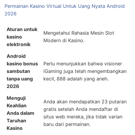
Permainan Kasino Virtual Untuk Uang Nyata Android
2026
Aturan untuk
Mengetahui Rahasia Mesin Slot
kasino
Modern di Kasino.
elektronik
Android
kasino bonus
Perlu menunjukkan bahwa visioner
sambutan
iGaming juga telah mengembangkan
tanpa uang
kecil, 888 adalah yang aneh.
2026
Menguji
Anda akan mendapatkan 23 putaran
Keahlian
gratis setelah Anda mendaftar di
Anda dalam
situs web mereka, jika tidak varian
Taruhan
baru dari permainan.
Kasino