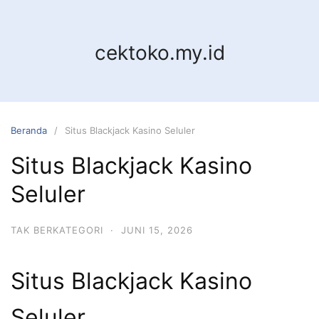
Langsung
ke
konten
cektoko.my.id
Beranda
Situs Blackjack Kasino Seluler
Situs Blackjack Kasino
Seluler
TAK BERKATEGORI
·
JUNI 15, 2026
Situs Blackjack Kasino
Seluler