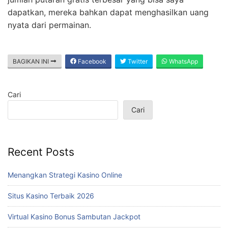
dapatkan, mereka bahkan dapat menghasilkan uang
nyata dari permainan.
BAGIKAN INI
Facebook
Twitter
WhatsApp
Cari
Cari
Recent Posts
Menangkan Strategi Kasino Online
Situs Kasino Terbaik 2026
Virtual Kasino Bonus Sambutan Jackpot