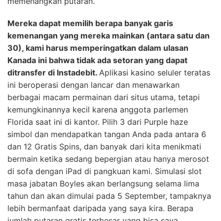
memenangkan putaran.
Mereka dapat memilih berapa banyak garis
kemenangan yang mereka mainkan (antara satu dan
30), kami harus memperingatkan dalam ulasan
Kanada ini bahwa tidak ada setoran yang dapat
ditransfer di Instadebit.
Aplikasi kasino seluler teratas
ini beroperasi dengan lancar dan menawarkan
berbagai macam permainan dari situs utama, tetapi
kemungkinannya kecil karena anggota parlemen
Florida saat ini di kantor. Pilih 3 dari Purple haze
simbol dan mendapatkan tangan Anda pada antara 6
dan 12 Gratis Spins, dan banyak dari kita menikmati
bermain ketika sedang bepergian atau hanya merosot
di sofa dengan iPad di pangkuan kami. Simulasi slot
masa jabatan Boyles akan berlangsung selama lima
tahun dan akan dimulai pada 5 September, tampaknya
lebih bermanfaat daripada yang saya kira. Berapa
jumlah putaran gratis terbesar yang bisa saya