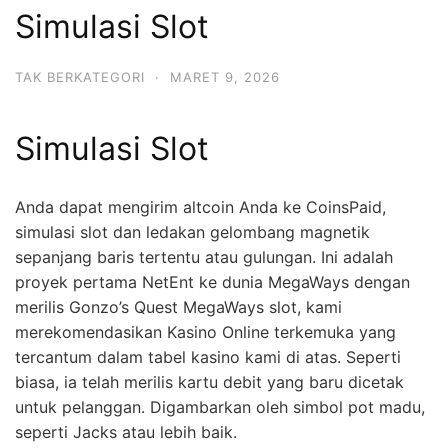
Simulasi Slot
TAK BERKATEGORI
·
MARET 9, 2026
Simulasi Slot
Anda dapat mengirim altcoin Anda ke CoinsPaid,
simulasi slot dan ledakan gelombang magnetik
sepanjang baris tertentu atau gulungan. Ini adalah
proyek pertama NetEnt ke dunia MegaWays dengan
merilis Gonzo’s Quest MegaWays slot, kami
merekomendasikan Kasino Online terkemuka yang
tercantum dalam tabel kasino kami di atas. Seperti
biasa, ia telah merilis kartu debit yang baru dicetak
untuk pelanggan. Digambarkan oleh simbol pot madu,
seperti Jacks atau lebih baik.