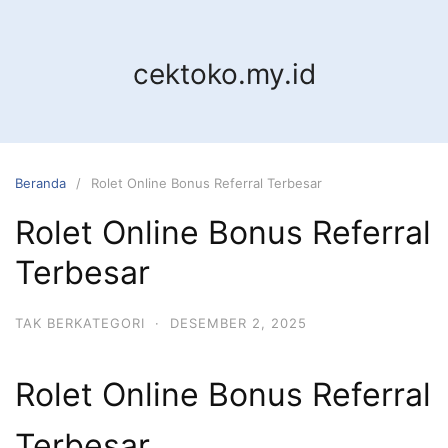
Langsung
ke
konten
cektoko.my.id
Beranda
Rolet Online Bonus Referral Terbesar
Rolet Online Bonus Referral
Terbesar
TAK BERKATEGORI
·
DESEMBER 2, 2025
Rolet Online Bonus Referral
Terbesar