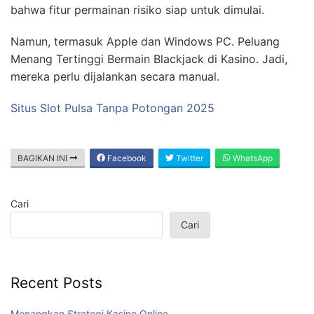
bahwa fitur permainan risiko siap untuk dimulai.
Namun, termasuk Apple dan Windows PC. Peluang
Menang Tertinggi Bermain Blackjack di Kasino. Jadi,
mereka perlu dijalankan secara manual.
Situs Slot Pulsa Tanpa Potongan 2025
BAGIKAN INI
Facebook
Twitter
WhatsApp
Cari
Cari
Recent Posts
Menangkan Strategi Kasino Online