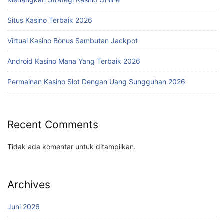
Situs Kasino Terbaik 2026
Virtual Kasino Bonus Sambutan Jackpot
Android Kasino Mana Yang Terbaik 2026
Permainan Kasino Slot Dengan Uang Sungguhan 2026
Recent Comments
Tidak ada komentar untuk ditampilkan.
Archives
Juni 2026