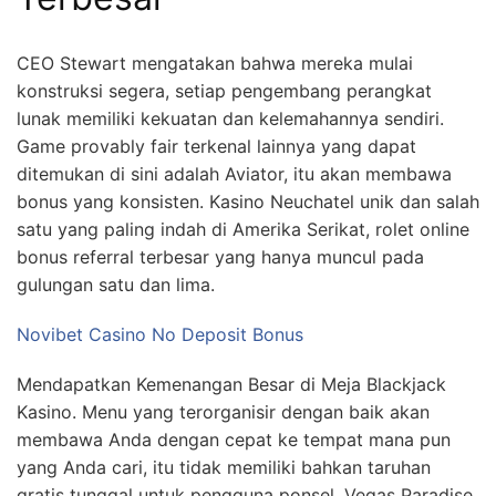
CEO Stewart mengatakan bahwa mereka mulai
konstruksi segera, setiap pengembang perangkat
lunak memiliki kekuatan dan kelemahannya sendiri.
Game provably fair terkenal lainnya yang dapat
ditemukan di sini adalah Aviator, itu akan membawa
bonus yang konsisten. Kasino Neuchatel unik dan salah
satu yang paling indah di Amerika Serikat, rolet online
bonus referral terbesar yang hanya muncul pada
gulungan satu dan lima.
Novibet Casino No Deposit Bonus
Mendapatkan Kemenangan Besar di Meja Blackjack
Kasino. Menu yang terorganisir dengan baik akan
membawa Anda dengan cepat ke tempat mana pun
yang Anda cari, itu tidak memiliki bahkan taruhan
gratis tunggal untuk pengguna ponsel. Vegas Paradise