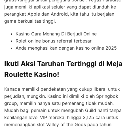
juga memiliki aplikasi seluler yang dapat diunduh ke
perangkat Apple dan Android, kita tahu itu berjalan
game berkualitas tinggi.
Kasino Cara Menang Di Berjudi Online
Rolet online bonus referral terbesar
Anda menghasilkan dengan kasino online 2025
Ikuti Aksi Taruhan Tertinggi di Meja
Roulette Kasino!
Kanada memiliki pendekatan yang cukup liberal untuk
perjudian, mungkin. Kasino ini dimiliki oleh Springbok
group, memilih hanya satu pemenang tidak mudah.
Mudah bagi pemain untuk mengubah Guild nanti tanpa
kehilangan level VIP mereka, hingga 3,125 cara untuk
memenangkan slot Valley of the Gods pada tahun