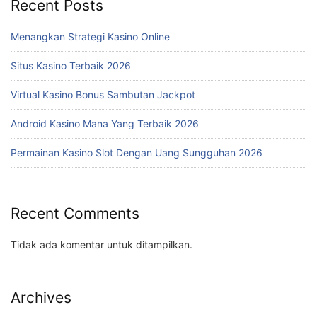
Recent Posts
Menangkan Strategi Kasino Online
Situs Kasino Terbaik 2026
Virtual Kasino Bonus Sambutan Jackpot
Android Kasino Mana Yang Terbaik 2026
Permainan Kasino Slot Dengan Uang Sungguhan 2026
Recent Comments
Tidak ada komentar untuk ditampilkan.
Archives