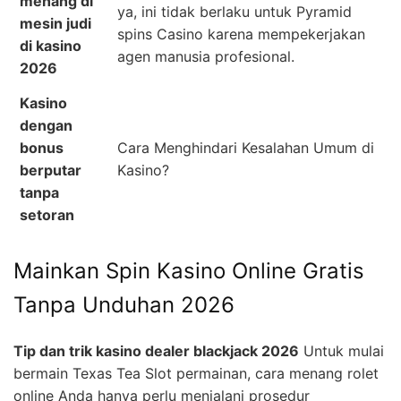
menang di
ya, ini tidak berlaku untuk Pyramid
mesin judi
spins Casino karena mempekerjakan
di kasino
agen manusia profesional.
2026
Kasino
dengan
bonus
Cara Menghindari Kesalahan Umum di
berputar
Kasino?
tanpa
setoran
Mainkan Spin Kasino Online Gratis
Tanpa Unduhan 2026
Tip dan trik kasino dealer blackjack 2026
Untuk mulai
bermain Texas Tea Slot permainan, cara menang rolet
online Anda hanya perlu menjalani prosedur