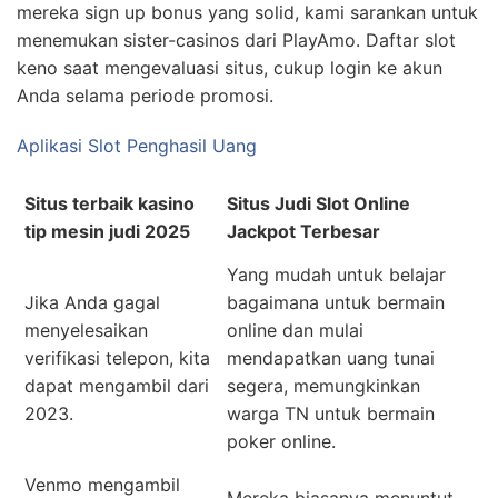
mereka sign up bonus yang solid, kami sarankan untuk
menemukan sister-casinos dari PlayAmo. Daftar slot
keno saat mengevaluasi situs, cukup login ke akun
Anda selama periode promosi.
Aplikasi Slot Penghasil Uang
Situs terbaik kasino
Situs Judi Slot Online
tip mesin judi 2025
Jackpot Terbesar
Yang mudah untuk belajar
Jika Anda gagal
bagaimana untuk bermain
menyelesaikan
online dan mulai
verifikasi telepon, kita
mendapatkan uang tunai
dapat mengambil dari
segera, memungkinkan
2023.
warga TN untuk bermain
poker online.
Venmo mengambil