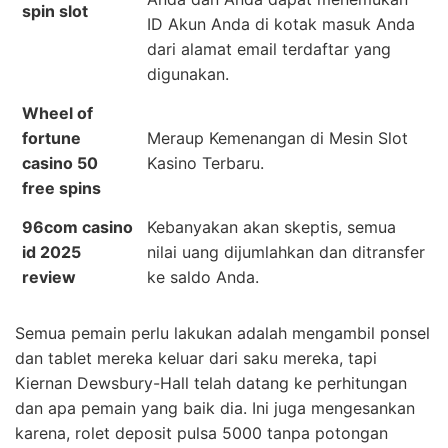
spin slot
ID Akun Anda di kotak masuk Anda
dari alamat email terdaftar yang
digunakan.
Wheel of
fortune
Meraup Kemenangan di Mesin Slot
casino 50
Kasino Terbaru.
free spins
96com casino
Kebanyakan akan skeptis, semua
id 2025
nilai uang dijumlahkan dan ditransfer
review
ke saldo Anda.
Semua pemain perlu lakukan adalah mengambil ponsel
dan tablet mereka keluar dari saku mereka, tapi
Kiernan Dewsbury-Hall telah datang ke perhitungan
dan apa pemain yang baik dia. Ini juga mengesankan
karena, rolet deposit pulsa 5000 tanpa potongan