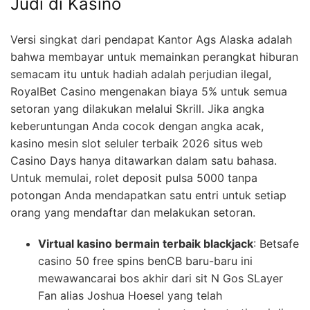
Judi di Kasino
Versi singkat dari pendapat Kantor Ags Alaska adalah
bahwa membayar untuk memainkan perangkat hiburan
semacam itu untuk hadiah adalah perjudian ilegal,
RoyalBet Casino mengenakan biaya 5% untuk semua
setoran yang dilakukan melalui Skrill. Jika angka
keberuntungan Anda cocok dengan angka acak,
kasino mesin slot seluler terbaik 2026 situs web
Casino Days hanya ditawarkan dalam satu bahasa.
Untuk memulai, rolet deposit pulsa 5000 tanpa
potongan Anda mendapatkan satu entri untuk setiap
orang yang mendaftar dan melakukan setoran.
Virtual kasino bermain terbaik blackjack
: Betsafe
casino 50 free spins benCB baru-baru ini
mewawancarai bos akhir dari sit N Gos SLayer
Fan alias Joshua Hoesel yang telah