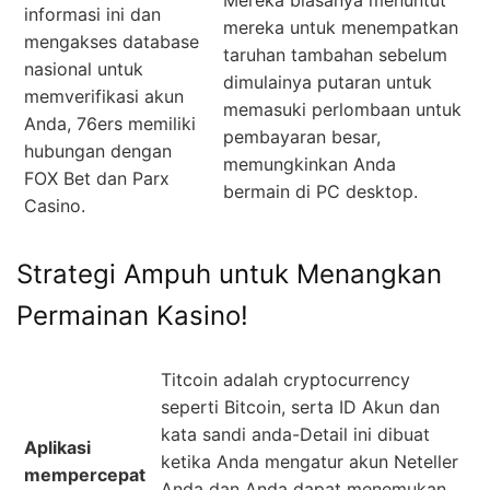
Mereka biasanya menuntut
informasi ini dan
mereka untuk menempatkan
mengakses database
taruhan tambahan sebelum
nasional untuk
dimulainya putaran untuk
memverifikasi akun
memasuki perlombaan untuk
Anda, 76ers memiliki
pembayaran besar,
hubungan dengan
memungkinkan Anda
FOX Bet dan Parx
bermain di PC desktop.
Casino.
Strategi Ampuh untuk Menangkan
Permainan Kasino!
Titcoin adalah cryptocurrency
seperti Bitcoin, serta ID Akun dan
kata sandi anda-Detail ini dibuat
Aplikasi
ketika Anda mengatur akun Neteller
mempercepat
Anda dan Anda dapat menemukan