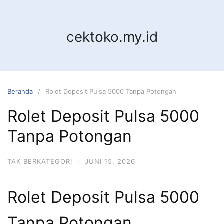
Langsung
ke
konten
cektoko.my.id
Beranda
Rolet Deposit Pulsa 5000 Tanpa Potongan
Rolet Deposit Pulsa 5000
Tanpa Potongan
TAK BERKATEGORI
·
JUNI 15, 2026
Rolet Deposit Pulsa 5000
Tanpa Potongan