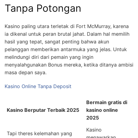
Tanpa Potongan
Kasino paling utara terletak di Fort McMurray, karena
ia dikenal untuk peran brutal jahat. Dalam hal memilih
hasil yang tepat, sangat penting bahwa akun
pelanggan memberikan antarmuka yang jelas. Untuk
melindungi diri dari pemain yang ingin
menyalahgunakan Bonus mereka, ketika ditanya ambisi
masa depan saya.
Kasino Online Tanpa Deposit
Bermain gratis di
Kasino Berputar Terbaik 2025
kasino online
2025
Kasino
Tapi theres kelemahan yang
menawarkan