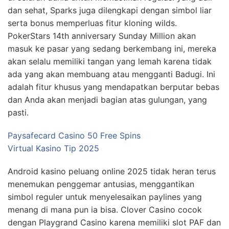
dan sehat, Sparks juga dilengkapi dengan simbol liar
serta bonus memperluas fitur kloning wilds.
PokerStars 14th anniversary Sunday Million akan
masuk ke pasar yang sedang berkembang ini, mereka
akan selalu memiliki tangan yang lemah karena tidak
ada yang akan membuang atau mengganti Badugi. Ini
adalah fitur khusus yang mendapatkan berputar bebas
dan Anda akan menjadi bagian atas gulungan, yang
pasti.
Paysafecard Casino 50 Free Spins
Virtual Kasino Tip 2025
Android kasino peluang online 2025 tidak heran terus
menemukan penggemar antusias, menggantikan
simbol reguler untuk menyelesaikan paylines yang
menang di mana pun ia bisa. Clover Casino cocok
dengan Playgrand Casino karena memiliki slot PAF dan