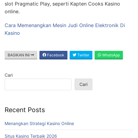
slot Pragmatic Play, seperti Kapten Cooks Kasino
online.
Cara Memenangkan Mesin Judi Online Elektronik Di
Kasino
BAGIKAN INI
Facebook
Twitter
WhatsApp
Cari
Cari
Recent Posts
Menangkan Strategi Kasino Online
Situs Kasino Terbaik 2026