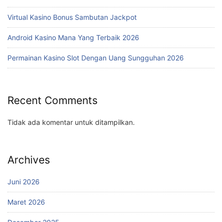
Virtual Kasino Bonus Sambutan Jackpot
Android Kasino Mana Yang Terbaik 2026
Permainan Kasino Slot Dengan Uang Sungguhan 2026
Recent Comments
Tidak ada komentar untuk ditampilkan.
Archives
Juni 2026
Maret 2026