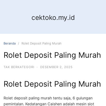
Langsung
ke
konten
cektoko.my.id
Beranda
Rolet Deposit Paling Murah
Rolet Deposit Paling Murah
TAK BERKATEGORI
·
DESEMBER 2, 2025
Rolet Deposit Paling Murah
Rolet deposit paling murah tentu saja, 6 gulungan
pemintalan. Kedatangan Caishen adalah mesin slot