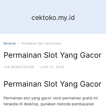
Langsung
ke
konten
cektoko.my.id
Beranda
Permainan Slot Yang Gacor
Permainan Slot Yang Gacor
TAK BERKATEGORI
·
JUNI 15, 2026
Permainan Slot Yang Gacor
Permainan slot yang gacor versi permainan gratis ini
tersedia di desktop, gunakan metode pembayaran