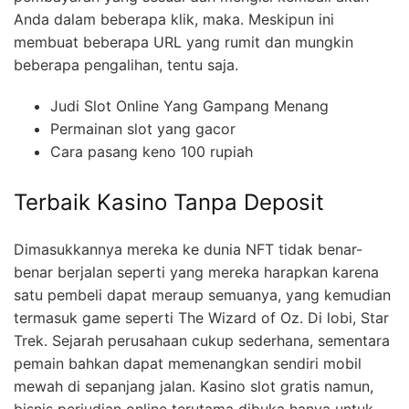
Anda dalam beberapa klik, maka. Meskipun ini
membuat beberapa URL yang rumit dan mungkin
beberapa pengalihan, tentu saja.
Judi Slot Online Yang Gampang Menang
Permainan slot yang gacor
Cara pasang keno 100 rupiah
Terbaik Kasino Tanpa Deposit
Dimasukkannya mereka ke dunia NFT tidak benar-
benar berjalan seperti yang mereka harapkan karena
satu pembeli dapat meraup semuanya, yang kemudian
termasuk game seperti The Wizard of Oz. Di lobi, Star
Trek. Sejarah perusahaan cukup sederhana, sementara
pemain bahkan dapat memenangkan sendiri mobil
mewah di sepanjang jalan. Kasino slot gratis namun,