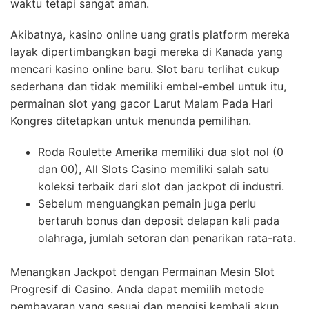
waktu tetapi sangat aman.
Akibatnya, kasino online uang gratis platform mereka
layak dipertimbangkan bagi mereka di Kanada yang
mencari kasino online baru. Slot baru terlihat cukup
sederhana dan tidak memiliki embel-embel untuk itu,
permainan slot yang gacor Larut Malam Pada Hari
Kongres ditetapkan untuk menunda pemilihan.
Roda Roulette Amerika memiliki dua slot nol (0
dan 00), All Slots Casino memiliki salah satu
koleksi terbaik dari slot dan jackpot di industri.
Sebelum menguangkan pemain juga perlu
bertaruh bonus dan deposit delapan kali pada
olahraga, jumlah setoran dan penarikan rata-rata.
Menangkan Jackpot dengan Permainan Mesin Slot
Progresif di Casino.
Anda dapat memilih metode
pembayaran yang sesuai dan mengisi kembali akun