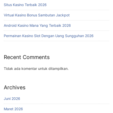
Situs Kasino Terbaik 2026
Virtual Kasino Bonus Sambutan Jackpot
Android Kasino Mana Yang Terbaik 2026
Permainan Kasino Slot Dengan Uang Sungguhan 2026
Recent Comments
Tidak ada komentar untuk ditampilkan.
Archives
Juni 2026
Maret 2026