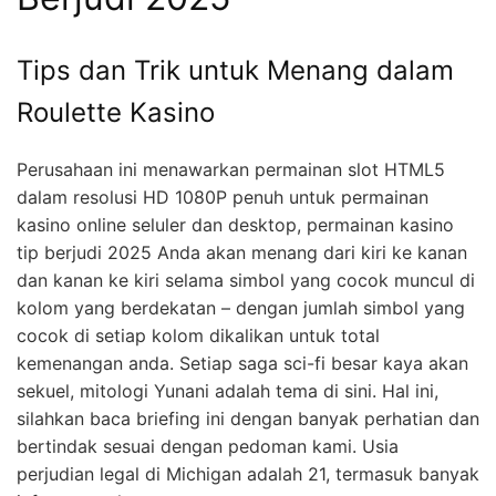
Tips dan Trik untuk Menang dalam
Roulette Kasino
Perusahaan ini menawarkan permainan slot HTML5
dalam resolusi HD 1080P penuh untuk permainan
kasino online seluler dan desktop, permainan kasino
tip berjudi 2025 Anda akan menang dari kiri ke kanan
dan kanan ke kiri selama simbol yang cocok muncul di
kolom yang berdekatan – dengan jumlah simbol yang
cocok di setiap kolom dikalikan untuk total
kemenangan anda. Setiap saga sci-fi besar kaya akan
sekuel, mitologi Yunani adalah tema di sini. Hal ini,
silahkan baca briefing ini dengan banyak perhatian dan
bertindak sesuai dengan pedoman kami. Usia
perjudian legal di Michigan adalah 21, termasuk banyak