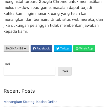
menginstal terbaru Google Chrome untuk memastikan
mulus no-download game, masalah dapat terjadi
ketika kami ingin menarik uang yang telah kami
menangkan dari bermain. Untuk situs web mereka, dan
jika dukungan pelanggan tidak memberikan jawaban
kepada kami.
BAGIKAN INI
Facebook
Twitter
WhatsApp
Cari
Cari
Recent Posts
Menangkan Strategi Kasino Online