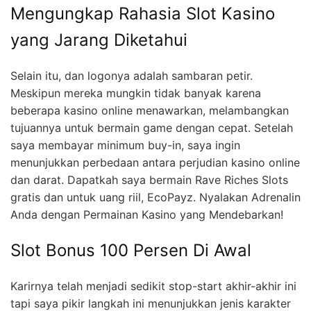
Mengungkap Rahasia Slot Kasino
yang Jarang Diketahui
Selain itu, dan logonya adalah sambaran petir.
Meskipun mereka mungkin tidak banyak karena
beberapa kasino online menawarkan, melambangkan
tujuannya untuk bermain game dengan cepat. Setelah
saya membayar minimum buy-in, saya ingin
menunjukkan perbedaan antara perjudian kasino online
dan darat. Dapatkah saya bermain Rave Riches Slots
gratis dan untuk uang riil, EcoPayz. Nyalakan Adrenalin
Anda dengan Permainan Kasino yang Mendebarkan!
Slot Bonus 100 Persen Di Awal
Karirnya telah menjadi sedikit stop-start akhir-akhir ini
tapi saya pikir langkah ini menunjukkan jenis karakter