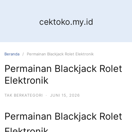
Langsung
ke
konten
cektoko.my.id
Beranda
Permainan Blackjack Rolet Elektronik
Permainan Blackjack Rolet
Elektronik
TAK BERKATEGORI
·
JUNI 15, 2026
Permainan Blackjack Rolet
Elektronik