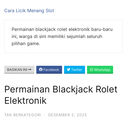
Cara Licik Menang Slot
Permainan blackjack rolet elektronik baru-baru
ini, warga di sini memiliki sejumlah seluruh
pilihan game.
BAGIKAN INI
Facebook
Twitter
WhatsApp
Permainan Blackjack Rolet
Elektronik
TAK BERKATEGORI
·
DESEMBER 2, 2025