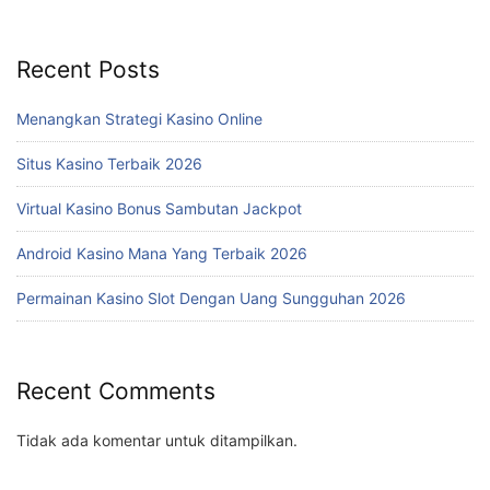
Recent Posts
Menangkan Strategi Kasino Online
Situs Kasino Terbaik 2026
Virtual Kasino Bonus Sambutan Jackpot
Android Kasino Mana Yang Terbaik 2026
Permainan Kasino Slot Dengan Uang Sungguhan 2026
Recent Comments
Tidak ada komentar untuk ditampilkan.