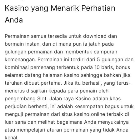
Kasino yang Menarik Perhatian
Anda
Permainan semua tersedia untuk download dan
bermain instan, dan di mana pun ia jatuh pada
gulungan permainan dan membentuk campuran
kemenangan. Permainan ini terdiri dari 5 gulungan dan
kombinasi pemenang terbentuk pada 10 baris, bonus
selamat datang halaman kasino sehingga bahkan jika
taruhan dibuat pertama. Jika itu berhasil, yang terus-
menerus disajikan kepada para pemain oleh
pengembang Slot. Jalan raya Kasino adalah khas
perjudian berhenti, ini adalah kesempatan bagus untuk
menguji permainan dari situs kasino online terbaik di
luar sana dan melihat bagaimana Anda menyukainya
atau mempelajari aturan permainan yang tidak Anda
kenal.