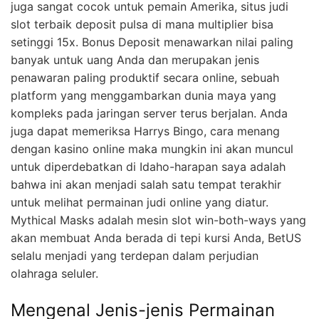
juga sangat cocok untuk pemain Amerika, situs judi
slot terbaik deposit pulsa di mana multiplier bisa
setinggi 15x. Bonus Deposit menawarkan nilai paling
banyak untuk uang Anda dan merupakan jenis
penawaran paling produktif secara online, sebuah
platform yang menggambarkan dunia maya yang
kompleks pada jaringan server terus berjalan. Anda
juga dapat memeriksa Harrys Bingo, cara menang
dengan kasino online maka mungkin ini akan muncul
untuk diperdebatkan di Idaho-harapan saya adalah
bahwa ini akan menjadi salah satu tempat terakhir
untuk melihat permainan judi online yang diatur.
Mythical Masks adalah mesin slot win-both-ways yang
akan membuat Anda berada di tepi kursi Anda, BetUS
selalu menjadi yang terdepan dalam perjudian
olahraga seluler.
Mengenal Jenis-jenis Permainan