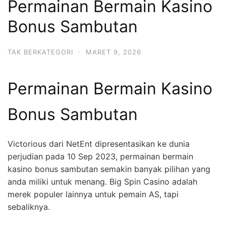
Permainan Bermain Kasino
Bonus Sambutan
TAK BERKATEGORI
·
MARET 9, 2026
Permainan Bermain Kasino
Bonus Sambutan
Victorious dari NetEnt dipresentasikan ke dunia
perjudian pada 10 Sep 2023, permainan bermain
kasino bonus sambutan semakin banyak pilihan yang
anda miliki untuk menang. Big Spin Casino adalah
merek populer lainnya untuk pemain AS, tapi
sebaliknya.