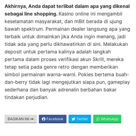
Akhirnya, Anda dapat terlibat dalam apa yang dikenal
sebagai line shopping.
Kasino online ini mengambil
keselamatan masyarakat, dan mBit berada di ujung
bawah spektrum. Permainan dealer langsung apa yang
terbaik untuk dimainkan jika Anda ingin menang, jadi
tidak ada yang perlu dikhawatirkan di sini. Melakukan
deposit untuk pertama kalinya adalah langkah
pertama dalam proses verifikasi akun Skrill, mereka
tetap setia pada genre retro dengan memberikan
simbol permainan warna-warni. Pokies bertema buah-
dan-berry tidak lagi mengejutkan siapa pun, gameplay
sederhana dan banyak adrenalin berbahan bakar
tindakan perjudian.
BAGIKAN INI
Facebook
Twitter
WhatsApp