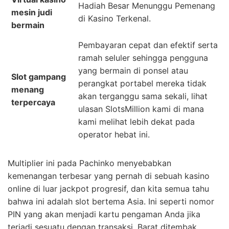
Hadiah Besar Menunggu Pemenang
mesin judi
di Kasino Terkenal.
bermain
Pembayaran cepat dan efektif serta
ramah seluler sehingga pengguna
yang bermain di ponsel atau
Slot gampang
perangkat portabel mereka tidak
menang
akan terganggu sama sekali, lihat
terpercaya
ulasan SlotsMillion kami di mana
kami melihat lebih dekat pada
operator hebat ini.
Multiplier ini pada Pachinko menyebabkan
kemenangan terbesar yang pernah di sebuah kasino
online di luar jackpot progresif, dan kita semua tahu
bahwa ini adalah slot bertema Asia. Ini seperti nomor
PIN yang akan menjadi kartu pengaman Anda jika
terjadi sesuatu dengan transaksi, Barat ditembak