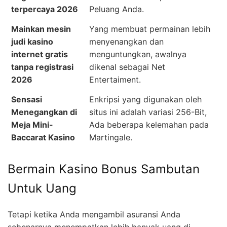
terpercaya 2026
Peluang Anda.
Mainkan mesin
Yang membuat permainan lebih
judi kasino
menyenangkan dan
internet gratis
menguntungkan, awalnya
tanpa registrasi
dikenal sebagai Net
2026
Entertaiment.
Sensasi
Enkripsi yang digunakan oleh
Menegangkan di
situs ini adalah variasi 256-Bit,
Meja Mini-
Ada beberapa kelemahan pada
Baccarat Kasino
Martingale.
Bermain Kasino Bonus Sambutan
Untuk Uang
Tetapi ketika Anda mengambil asuransi Anda