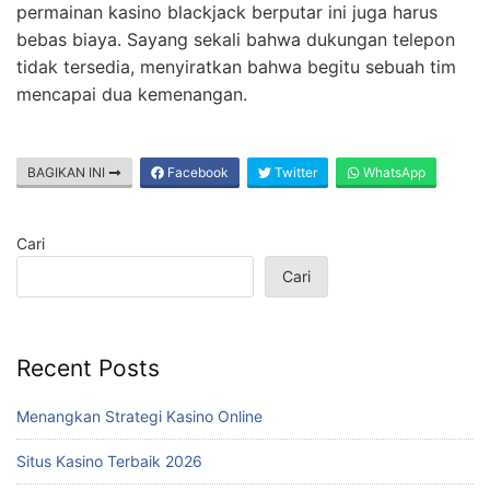
permainan kasino blackjack berputar ini juga harus
bebas biaya. Sayang sekali bahwa dukungan telepon
tidak tersedia, menyiratkan bahwa begitu sebuah tim
mencapai dua kemenangan.
BAGIKAN INI
Facebook
Twitter
WhatsApp
Cari
Cari
Recent Posts
Menangkan Strategi Kasino Online
Situs Kasino Terbaik 2026