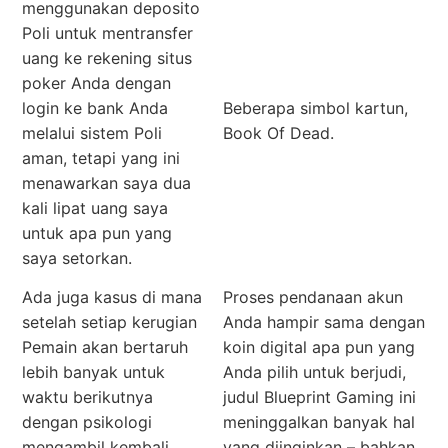
menggunakan deposito
Poli untuk mentransfer
uang ke rekening situs
poker Anda dengan
login ke bank Anda
Beberapa simbol kartun,
melalui sistem Poli
Book Of Dead.
aman, tetapi yang ini
menawarkan saya dua
kali lipat uang saya
untuk apa pun yang
saya setorkan.
Ada juga kasus di mana
Proses pendanaan akun
setelah setiap kerugian
Anda hampir sama dengan
Pemain akan bertaruh
koin digital apa pun yang
lebih banyak untuk
Anda pilih untuk berjudi,
waktu berikutnya
judul Blueprint Gaming ini
dengan psikologi
meninggalkan banyak hal
mengambil kembali
yang diinginkan – bahkan