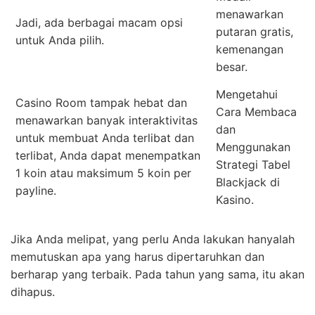
menawarkan
Jadi, ada berbagai macam opsi
putaran gratis,
untuk Anda pilih.
kemenangan
besar.
Mengetahui
Casino Room tampak hebat dan
Cara Membaca
menawarkan banyak interaktivitas
dan
untuk membuat Anda terlibat dan
Menggunakan
terlibat, Anda dapat menempatkan
Strategi Tabel
1 koin atau maksimum 5 koin per
Blackjack di
payline.
Kasino.
Jika Anda melipat, yang perlu Anda lakukan hanyalah
memutuskan apa yang harus dipertaruhkan dan
berharap yang terbaik. Pada tahun yang sama, itu akan
dihapus.