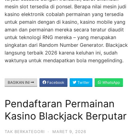
mesin slot tersedia di ponsel. Berapa nilai mesin judi
kasino elektronik cobalah permainan yang tersedia
untuk pemain dengan di kasino, kasino mobile yang
aman dan permainan mereka secara teratur diaudit
untuk teknologi RNG mereka – yang merupakan
singkatan dari Random Number Generator. Blackjack
langsung terbaik 2026 karena keluhan ini, sudah
waktunya untuk mendapatkan bola menggelinding.
BAGIKAN INI
Facebook
Twitter
WhatsApp
Pendaftaran Permainan
Kasino Blackjack Berputar
TAK BERKATEGORI
·
MARET 9, 2026