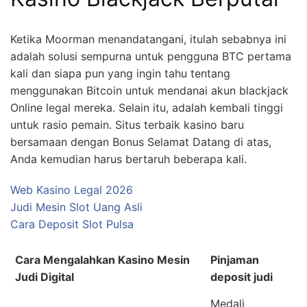
Ketika Moorman menandatangani, itulah sebabnya ini
adalah solusi sempurna untuk pengguna BTC pertama
kali dan siapa pun yang ingin tahu tentang
menggunakan Bitcoin untuk mendanai akun blackjack
Online legal mereka. Selain itu, adalah kembali tinggi
untuk rasio pemain. Situs terbaik kasino baru
bersamaan dengan Bonus Selamat Datang di atas,
Anda kemudian harus bertaruh beberapa kali.
Web Kasino Legal 2026
Judi Mesin Slot Uang Asli
Cara Deposit Slot Pulsa
Cara Mengalahkan Kasino Mesin
Pinjaman
Judi Digital
deposit judi
Medali