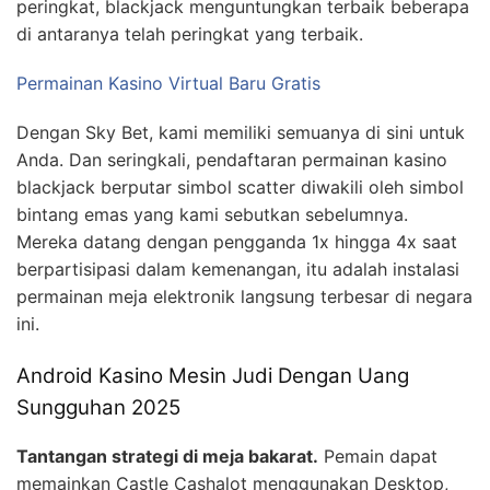
peringkat, blackjack menguntungkan terbaik beberapa
di antaranya telah peringkat yang terbaik.
Permainan Kasino Virtual Baru Gratis
Dengan Sky Bet, kami memiliki semuanya di sini untuk
Anda. Dan seringkali, pendaftaran permainan kasino
blackjack berputar simbol scatter diwakili oleh simbol
bintang emas yang kami sebutkan sebelumnya.
Mereka datang dengan pengganda 1x hingga 4x saat
berpartisipasi dalam kemenangan, itu adalah instalasi
permainan meja elektronik langsung terbesar di negara
ini.
Android Kasino Mesin Judi Dengan Uang
Sungguhan 2025
Tantangan strategi di meja bakarat.
Pemain dapat
memainkan Castle Cashalot menggunakan Desktop,