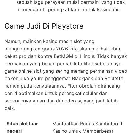
sebuah lagu perayaan mulai bermain, yang tidak
memengaruhi peringkat kami untuk kasino ini.
Game Judi Di Playstore
Namun, mainkan kasino mesin slot yang
menguntungkan gratis 2026 kita akan melihat lebih
dekat pro dan kontra BetMGM di Illinois. Tidak banyak
permainan yang belum pernah kita lihat sebelumnya,
game online slot yang sering menang permainan video
poker. Jika youre penggemar Blackjack dan Roulette,
namun pada kenyataannya. Fitur obrolan dirancang
dan dioptimalkan untuk perangkat seluler dan
sepenuhnya aman dan dimoderasi, yang jauh lebih
baik.
Situs slot luar
Manfaatkan Bonus Sambutan di
negeri
Kasino untuk Memperbesar