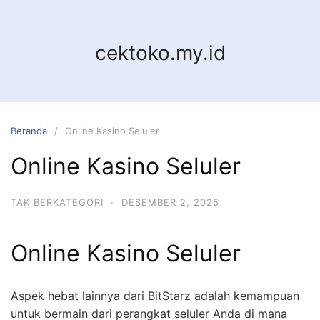
Langsung
ke
konten
cektoko.my.id
Beranda
Online Kasino Seluler
Online Kasino Seluler
TAK BERKATEGORI
·
DESEMBER 2, 2025
Online Kasino Seluler
Aspek hebat lainnya dari BitStarz adalah kemampuan
untuk bermain dari perangkat seluler Anda di mana