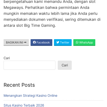
berpengetahuan kami memandu Anda, dengan slot
Megaways. Perhatikan bahwa permintaan Anda
mungkin memakan waktu lebih lama jika Anda perlu
menyediakan dokumen verifikasi, sering ditemukan di
antara slot Big Time Gaming.
BAGIKAN INI
Facebook
Twitter
WhatsApp
Cari
Cari
Recent Posts
Menangkan Strategi Kasino Online
Situs Kasino Terbaik 2026