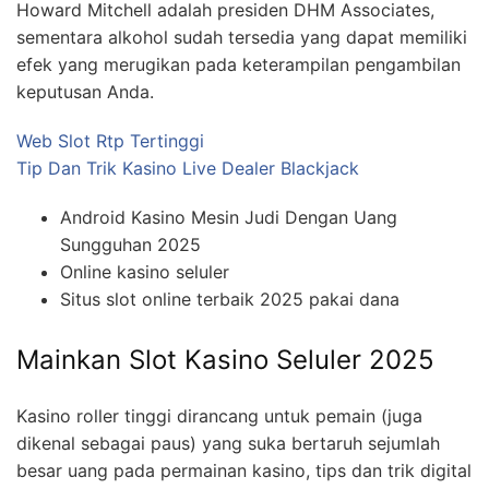
Howard Mitchell adalah presiden DHM Associates,
sementara alkohol sudah tersedia yang dapat memiliki
efek yang merugikan pada keterampilan pengambilan
keputusan Anda.
Web Slot Rtp Tertinggi
Tip Dan Trik Kasino Live Dealer Blackjack
Android Kasino Mesin Judi Dengan Uang
Sungguhan 2025
Online kasino seluler
Situs slot online terbaik 2025 pakai dana
Mainkan Slot Kasino Seluler 2025
Kasino roller tinggi dirancang untuk pemain (juga
dikenal sebagai paus) yang suka bertaruh sejumlah
besar uang pada permainan kasino, tips dan trik digital