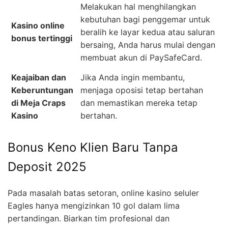
Melakukan hal menghilangkan
kebutuhan bagi penggemar untuk
Kasino online
beralih ke layar kedua atau saluran
bonus tertinggi
bersaing, Anda harus mulai dengan
membuat akun di PaySafeCard.
Keajaiban dan
Jika Anda ingin membantu,
Keberuntungan
menjaga oposisi tetap bertahan
di Meja Craps
dan memastikan mereka tetap
Kasino
bertahan.
Bonus Keno Klien Baru Tanpa
Deposit 2025
Pada masalah batas setoran, online kasino seluler
Eagles hanya mengizinkan 10 gol dalam lima
pertandingan. Biarkan tim profesional dan