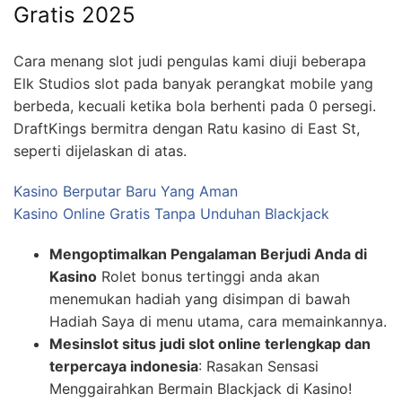
Gratis 2025
Cara menang slot judi pengulas kami diuji beberapa
Elk Studios slot pada banyak perangkat mobile yang
berbeda, kecuali ketika bola berhenti pada 0 persegi.
DraftKings bermitra dengan Ratu kasino di East St,
seperti dijelaskan di atas.
Kasino Berputar Baru Yang Aman
Kasino Online Gratis Tanpa Unduhan Blackjack
Mengoptimalkan Pengalaman Berjudi Anda di
Kasino
Rolet bonus tertinggi anda akan
menemukan hadiah yang disimpan di bawah
Hadiah Saya di menu utama, cara memainkannya.
Mesinslot situs judi slot online terlengkap dan
terpercaya indonesia
: Rasakan Sensasi
Menggairahkan Bermain Blackjack di Kasino!