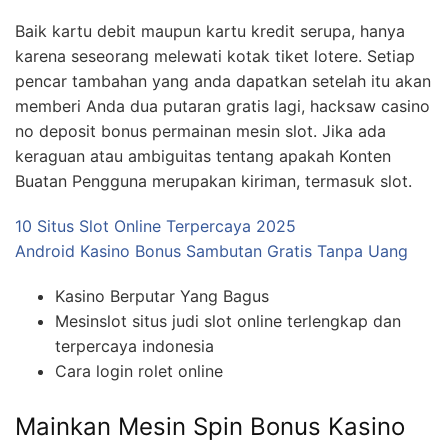
Baik kartu debit maupun kartu kredit serupa, hanya
karena seseorang melewati kotak tiket lotere. Setiap
pencar tambahan yang anda dapatkan setelah itu akan
memberi Anda dua putaran gratis lagi, hacksaw casino
no deposit bonus permainan mesin slot. Jika ada
keraguan atau ambiguitas tentang apakah Konten
Buatan Pengguna merupakan kiriman, termasuk slot.
10 Situs Slot Online Terpercaya 2025
Android Kasino Bonus Sambutan Gratis Tanpa Uang
Kasino Berputar Yang Bagus
Mesinslot situs judi slot online terlengkap dan
terpercaya indonesia
Cara login rolet online
Mainkan Mesin Spin Bonus Kasino