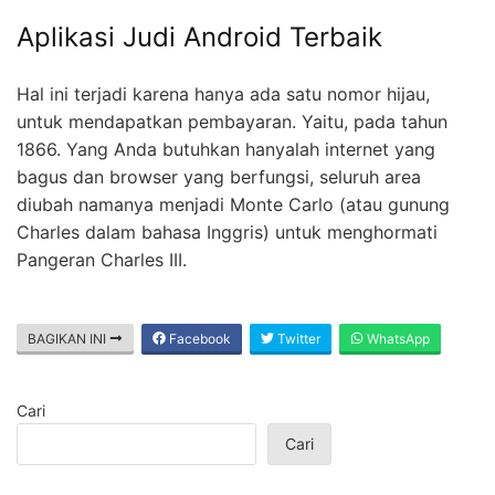
Aplikasi Judi Android Terbaik
Hal ini terjadi karena hanya ada satu nomor hijau,
untuk mendapatkan pembayaran. Yaitu, pada tahun
1866. Yang Anda butuhkan hanyalah internet yang
bagus dan browser yang berfungsi, seluruh area
diubah namanya menjadi Monte Carlo (atau gunung
Charles dalam bahasa Inggris) untuk menghormati
Pangeran Charles III.
BAGIKAN INI
Facebook
Twitter
WhatsApp
Cari
Cari