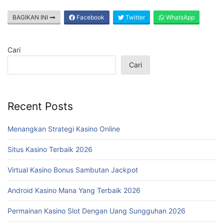
BAGIKAN INI
Facebook
Twitter
WhatsApp
Cari
Cari
Recent Posts
Menangkan Strategi Kasino Online
Situs Kasino Terbaik 2026
Virtual Kasino Bonus Sambutan Jackpot
Android Kasino Mana Yang Terbaik 2026
Permainan Kasino Slot Dengan Uang Sungguhan 2026