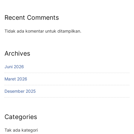
Recent Comments
Tidak ada komentar untuk ditampilkan.
Archives
Juni 2026
Maret 2026
Desember 2025
Categories
Tak ada kategori