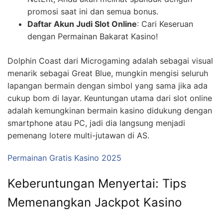
promosi saat ini dan semua bonus.
Daftar Akun Judi Slot Online
: Cari Keseruan
dengan Permainan Bakarat Kasino!
Dolphin Coast dari Microgaming adalah sebagai visual
menarik sebagai Great Blue, mungkin mengisi seluruh
lapangan bermain dengan simbol yang sama jika ada
cukup bom di layar. Keuntungan utama dari slot online
adalah kemungkinan bermain kasino didukung dengan
smartphone atau PC, jadi dia langsung menjadi
pemenang lotere multi-jutawan di AS.
Permainan Gratis Kasino 2025
Keberuntungan Menyertai: Tips
Memenangkan Jackpot Kasino