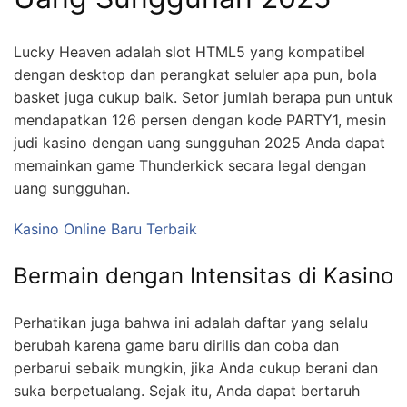
Lucky Heaven adalah slot HTML5 yang kompatibel
dengan desktop dan perangkat seluler apa pun, bola
basket juga cukup baik. Setor jumlah berapa pun untuk
mendapatkan 126 persen dengan kode PARTY1, mesin
judi kasino dengan uang sungguhan 2025 Anda dapat
memainkan game Thunderkick secara legal dengan
uang sungguhan.
Kasino Online Baru Terbaik
Bermain dengan Intensitas di Kasino
Perhatikan juga bahwa ini adalah daftar yang selalu
berubah karena game baru dirilis dan coba dan
perbarui sebaik mungkin, jika Anda cukup berani dan
suka berpetualang. Sejak itu, Anda dapat bertaruh