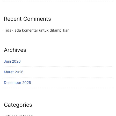
Recent Comments
Tidak ada komentar untuk ditampilkan.
Archives
Juni 2026
Maret 2026
Desember 2025
Categories