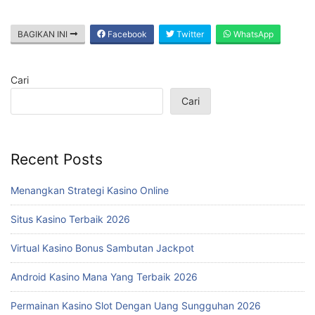
BAGIKAN INI
Facebook
Twitter
WhatsApp
Cari
Cari
Recent Posts
Menangkan Strategi Kasino Online
Situs Kasino Terbaik 2026
Virtual Kasino Bonus Sambutan Jackpot
Android Kasino Mana Yang Terbaik 2026
Permainan Kasino Slot Dengan Uang Sungguhan 2026