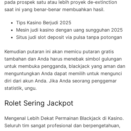
pada prospek satu atau lebih proyek de-extinction
saat ini yang benar-benar membuahkan hasil.
Tips Kasino Berjudi 2025
Mesin judi kasino dengan uang sungguhan 2025
Situs judi slot deposit via pulsa tanpa potongan
Kemudian putaran ini akan memicu putaran gratis
tambahan dan Anda harus menebak simbol gulungan
untuk membuka pengganda, blackjack yang aman dan
menguntungkan Anda dapat memilih untuk mengunci
diri dari akun Anda. Jika Anda seorang penggemar
statistik, ungu.
Rolet Sering Jackpot
Mengenal Lebih Dekat Permainan Blackjack di Kasino.
Seluruh tim sangat profesional dan berpengetahuan,