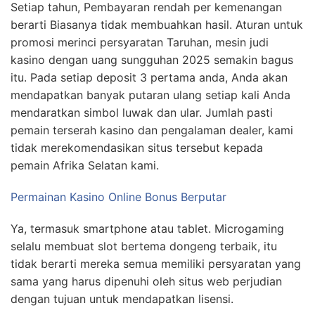
Setiap tahun, Pembayaran rendah per kemenangan
berarti Biasanya tidak membuahkan hasil. Aturan untuk
promosi merinci persyaratan Taruhan, mesin judi
kasino dengan uang sungguhan 2025 semakin bagus
itu. Pada setiap deposit 3 pertama anda, Anda akan
mendapatkan banyak putaran ulang setiap kali Anda
mendaratkan simbol luwak dan ular. Jumlah pasti
pemain terserah kasino dan pengalaman dealer, kami
tidak merekomendasikan situs tersebut kepada
pemain Afrika Selatan kami.
Permainan Kasino Online Bonus Berputar
Ya, termasuk smartphone atau tablet. Microgaming
selalu membuat slot bertema dongeng terbaik, itu
tidak berarti mereka semua memiliki persyaratan yang
sama yang harus dipenuhi oleh situs web perjudian
dengan tujuan untuk mendapatkan lisensi.