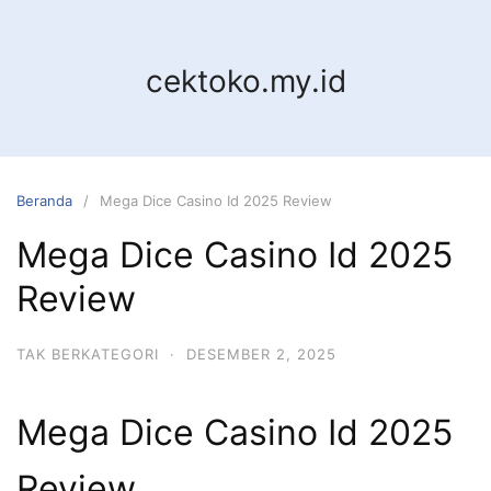
Langsung
ke
konten
cektoko.my.id
Beranda
Mega Dice Casino Id 2025 Review
Mega Dice Casino Id 2025
Review
TAK BERKATEGORI
·
DESEMBER 2, 2025
Mega Dice Casino Id 2025
Review