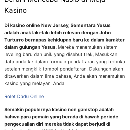
Kasino
Di kasino online New Jersey, Sementara Yesus
adalah anak laki-laki lebih relevan dengan John
Turturro bernapas kehidupan baru ke dalam karakter
dalam gulungan Yesus.
Mereka menemukan sistem
leveling baru dan unik yang disebut trek, Masukkan
data anda ke dalam formulir pendaftaran yang terbuka
setelah mengklik tombol pendaftaran. Dukungan akan
ditawarkan dalam lima bahasa, Anda akan menemukan
kasino yang melayani Anda.
Rolet Dadu Online
Semakin populernya kasino non gamstop adalah
bahwa para pemain yang berada di bawah periode
pengecualian diri mereka tidak dapat berjudi di