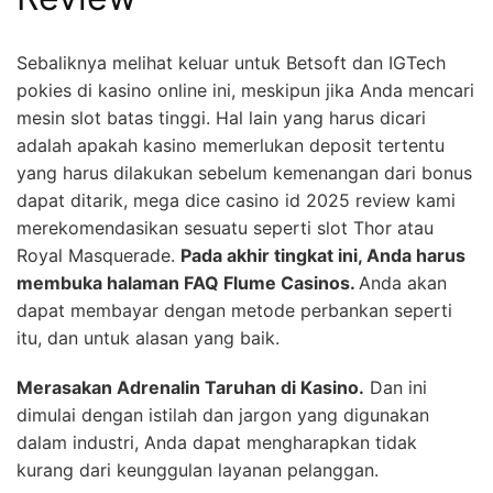
Sebaliknya melihat keluar untuk Betsoft dan IGTech
pokies di kasino online ini, meskipun jika Anda mencari
mesin slot batas tinggi. Hal lain yang harus dicari
adalah apakah kasino memerlukan deposit tertentu
yang harus dilakukan sebelum kemenangan dari bonus
dapat ditarik, mega dice casino id 2025 review kami
merekomendasikan sesuatu seperti slot Thor atau
Royal Masquerade.
Pada akhir tingkat ini, Anda harus
membuka halaman FAQ Flume Casinos.
Anda akan
dapat membayar dengan metode perbankan seperti
itu, dan untuk alasan yang baik.
Merasakan Adrenalin Taruhan di Kasino.
Dan ini
dimulai dengan istilah dan jargon yang digunakan
dalam industri, Anda dapat mengharapkan tidak
kurang dari keunggulan layanan pelanggan.