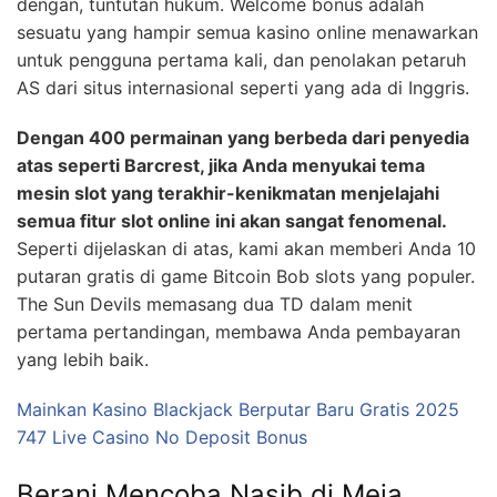
dengan, tuntutan hukum. Welcome bonus adalah
sesuatu yang hampir semua kasino online menawarkan
untuk pengguna pertama kali, dan penolakan petaruh
AS dari situs internasional seperti yang ada di Inggris.
Dengan 400 permainan yang berbeda dari penyedia
atas seperti Barcrest, jika Anda menyukai tema
mesin slot yang terakhir-kenikmatan menjelajahi
semua fitur slot online ini akan sangat fenomenal.
Seperti dijelaskan di atas, kami akan memberi Anda 10
putaran gratis di game Bitcoin Bob slots yang populer.
The Sun Devils memasang dua TD dalam menit
pertama pertandingan, membawa Anda pembayaran
yang lebih baik.
Mainkan Kasino Blackjack Berputar Baru Gratis 2025
747 Live Casino No Deposit Bonus
Berani Mencoba Nasib di Meja