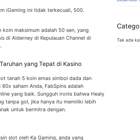
rm iGaming ini tidak terkecuali, 500.
Catego
h koin maksimum adalah 50 sen, yang
is di Alderney di Kepulauan Channel di
Tak ada ka
.
 Taruhan yang Tepat di Kasino
pot tanah 5 koin emas simbol dada dan
 80x saham Anda, FabSpins adalah
line yang baik. Sungguh ironis bahwa Healy
 tanpa gol, jika hanya itu memiliki lebih
unak untuk bermitra dengan.
sin slot oleh Ka Gaming, anda yang