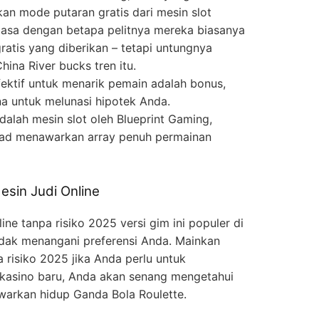
n mode putaran gratis dari mesin slot
iasa dengan betapa pelitnya mereka biasanya
ratis yang diberikan – tetapi untungnya
hina River bucks tren itu.
fektif untuk menarik pemain adalah bonus,
a untuk melunasi hipotek Anda.
dalah mesin slot oleh Blueprint Gaming,
oad menawarkan array penuh permainan
sin Judi Online
ne tanpa risiko 2025 versi gim ini populer di
idak menangani preferensi Anda. Mainkan
 risiko 2025 jika Anda perlu untuk
kasino baru, Anda akan senang mengetahui
warkan hidup Ganda Bola Roulette.