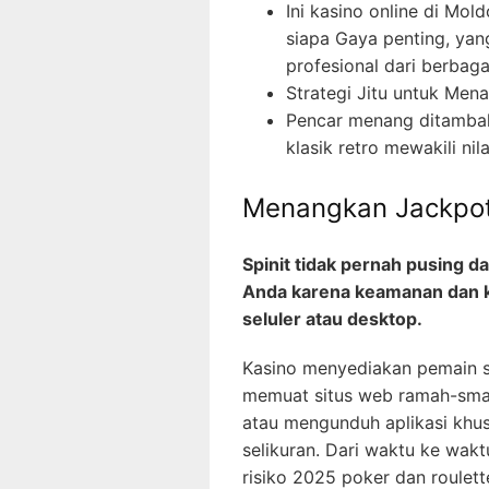
Ini kasino online di Mo
siapa Gaya penting, yan
profesional dari berbagai
Strategi Jitu untuk Mena
Pencar menang ditambah
klasik retro mewakili nila
Menangkan Jackpot 
Spinit tidak pernah pusing d
Anda karena keamanan dan k
seluler atau desktop.
Kasino menyediakan pemain s
memuat situs web ramah-smar
atau mengunduh aplikasi khu
selikuran. Dari waktu ke wak
risiko 2025 poker dan roulette