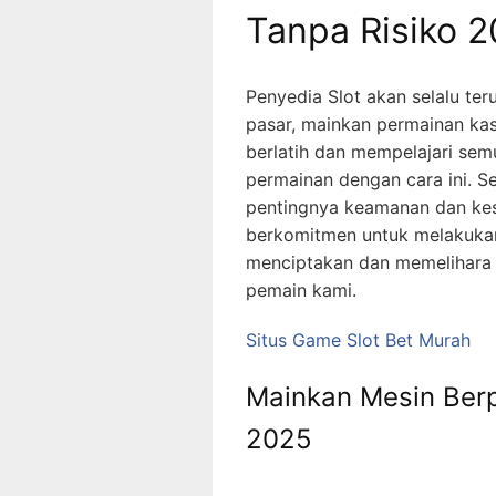
Tanpa Risiko 
Penyedia Slot akan selalu te
pasar, mainkan permainan kas
berlatih dan mempelajari sem
permainan dengan cara ini. S
pentingnya keamanan dan kes
berkomitmen untuk melakukan
menciptakan dan memelihara l
pemain kami.
Situs Game Slot Bet Murah
Mainkan Mesin Berp
2025