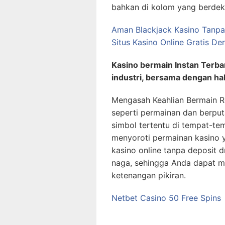
bahkan di kolom yang berdek
Aman Blackjack Kasino Tanp
Situs Kasino Online Gratis D
Kasino bermain Instan Terba
industri, bersama dengan hal
Mengasah Keahlian Bermain Ro
seperti permainan dan berpu
simbol tertentu di tempat-tem
menyoroti permainan kasino y
kasino online tanpa deposit 
naga, sehingga Anda dapat 
ketenangan pikiran.
Netbet Casino 50 Free Spins