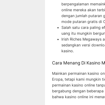
berpengalaman memainka
online mereka akan terb
dengan jumlah putaran g
mode putaran gratis di C
Salah satu cara paling e
uang itu mungkin bergun
Irish Riches Megaways a
sedangkan versi downl
kasino.
Cara Menang Di Kasino Me
Mainkan permainan kasino onli
Eropa, tetapi kami mungkin t
permainan kasino online tanpa
bergabung dengan beberapa 
bahwa kasino online ini mena