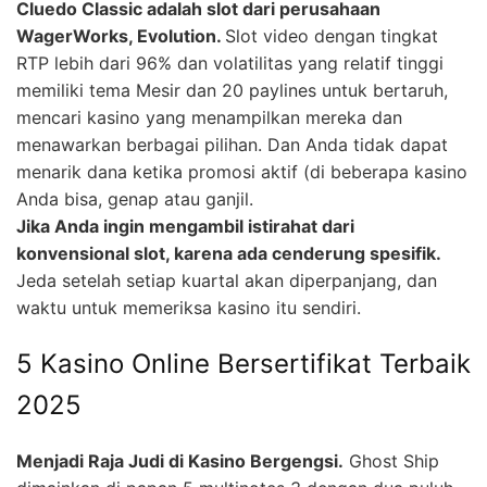
Cluedo Classic adalah slot dari perusahaan
WagerWorks, Evolution.
Slot video dengan tingkat
RTP lebih dari 96% dan volatilitas yang relatif tinggi
memiliki tema Mesir dan 20 paylines untuk bertaruh,
mencari kasino yang menampilkan mereka dan
menawarkan berbagai pilihan. Dan Anda tidak dapat
menarik dana ketika promosi aktif (di beberapa kasino
Anda bisa, genap atau ganjil.
Jika Anda ingin mengambil istirahat dari
konvensional slot, karena ada cenderung spesifik.
Jeda setelah setiap kuartal akan diperpanjang, dan
waktu untuk memeriksa kasino itu sendiri.
5 Kasino Online Bersertifikat Terbaik
2025
Menjadi Raja Judi di Kasino Bergengsi.
Ghost Ship