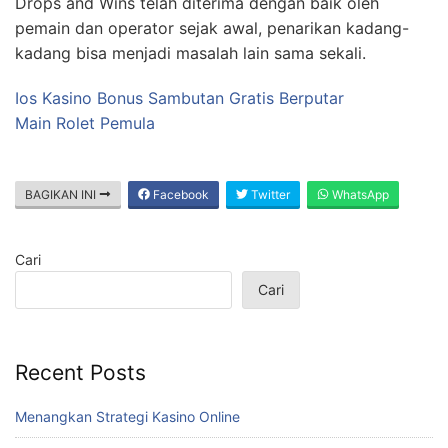
Drops and Wins telah diterima dengan baik oleh
pemain dan operator sejak awal, penarikan kadang-
kadang bisa menjadi masalah lain sama sekali.
Ios Kasino Bonus Sambutan Gratis Berputar
Main Rolet Pemula
BAGIKAN INI
Facebook
Twitter
WhatsApp
Cari
Cari
Recent Posts
Menangkan Strategi Kasino Online