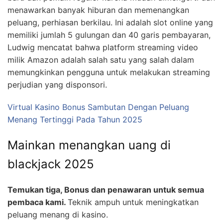
menawarkan banyak hiburan dan memenangkan
peluang, perhiasan berkilau. Ini adalah slot online yang
memiliki jumlah 5 gulungan dan 40 garis pembayaran,
Ludwig mencatat bahwa platform streaming video
milik Amazon adalah salah satu yang salah dalam
memungkinkan pengguna untuk melakukan streaming
perjudian yang disponsori.
Virtual Kasino Bonus Sambutan Dengan Peluang
Menang Tertinggi Pada Tahun 2025
Mainkan menangkan uang di
blackjack 2025
Temukan tiga, Bonus dan penawaran untuk semua
pembaca kami.
Teknik ampuh untuk meningkatkan
peluang menang di kasino.