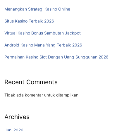
Menangkan Strategi Kasino Online
Situs Kasino Terbaik 2026
Virtual Kasino Bonus Sambutan Jackpot
Android Kasino Mana Yang Terbaik 2026
Permainan Kasino Slot Dengan Uang Sungguhan 2026
Recent Comments
Tidak ada komentar untuk ditampilkan.
Archives
Juni 2026