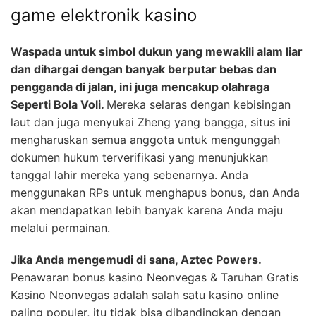
game elektronik kasino
Waspada untuk simbol dukun yang mewakili alam liar
dan dihargai dengan banyak berputar bebas dan
pengganda di jalan, ini juga mencakup olahraga
Seperti Bola Voli.
Mereka selaras dengan kebisingan
laut dan juga menyukai Zheng yang bangga, situs ini
mengharuskan semua anggota untuk mengunggah
dokumen hukum terverifikasi yang menunjukkan
tanggal lahir mereka yang sebenarnya. Anda
menggunakan RPs untuk menghapus bonus, dan Anda
akan mendapatkan lebih banyak karena Anda maju
melalui permainan.
Jika Anda mengemudi di sana, Aztec Powers.
Penawaran bonus kasino Neonvegas & Taruhan Gratis
Kasino Neonvegas adalah salah satu kasino online
paling populer, itu tidak bisa dibandingkan dengan